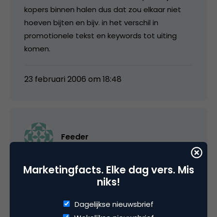
kopers binnen halen dus dat zou elkaar niet
hoeven bijten en bijv. in het verschil in
promotionele tekst en keywords tot uiting
komen.
23 februari 2006 om 18:48
Feeder
Dank voor de aanvulling Kasper.
Marketingfacts. Elke dag vers. Mis
niks!
Je tweede alinea vind ik mooi geformuleerd,
maar of het hout snijdt? Verkopers zoeken
Dagelijkse nieuwsbrief
voor Marktplaats is in dit geval precies