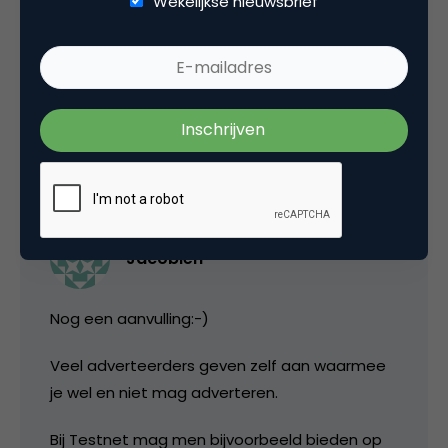
Wekelijkse nieuwsbrief
hetzelfde als kopers zoeken voor mijn
zelfgemaakte sieraden. In beide gevallen
verdien Ã­k er geld mee.
24 februari 2006 om 05:53
Jacobien
Nog een aanvulling:-)
Veel adverteerders geven zelf aan waarmee
je wel en niet mag adverteren.
Bij Testnet mag men bijvoorbeeld bieden op