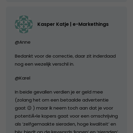
Kasper Katje | e-Markethings
@Anne
Bedankt voor de correctie, daar zit inderdaad
nog een wezelijk verschil in.
@Karel
In beide gevallen verdien je er geld mee
(zolang het om een betaalde advertentie
gaat 😉 ) maar ik neem toch aan dat je voor
potentiÃ«le kopers gaat voor een omschrijving
als ‘zelfgemaakte sieraden, hoge kwaliteit’ en
bijv. biedt op de keywords ‘kopen’ en ‘sieraden’