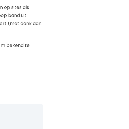
n op sites als
pop band uit
eert (met dank aan
 om bekend te