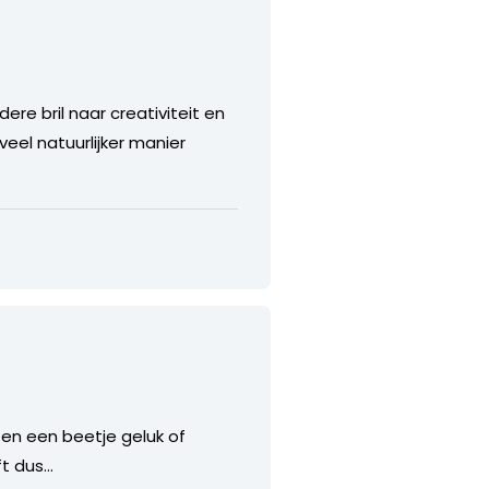
re bril naar creativiteit en
eel natuurlijker manier
en een beetje geluk of
ft dus…