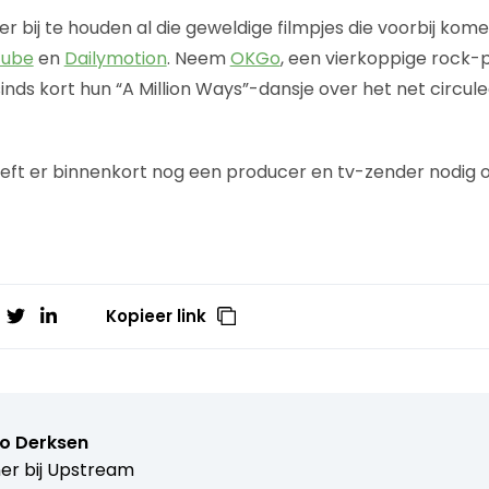
eer bij te houden al die geweldige filmpjes die voorbij kome
Tube
en
Dailymotion
. Neem
OKGo
, een vierkoppige rock-
nds kort hun “A Million Ways”-dansje over het net circul
eft er binnenkort nog een producer en tv-zender nodig
Kopieer link
o Derksen
er bij
Upstream