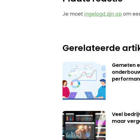
Je moet
ingelogd zijn op
om een
Gerelateerde arti
Gemeten e
onderbouw
performan
Veel bedrij
maar verg