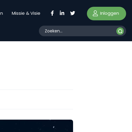
Inloggen
en
Missie & Visie