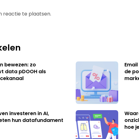
 reactie te plaatsen.
kelen
n bewezen: zo
Email
t data pDOOH als
de po
cekanaal
mark
ven investeren in AI,
Waar
eten hun datafundament
onzic
hoe j