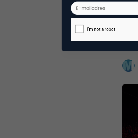
Kijk 
2016
The Ne
Amster
voor a