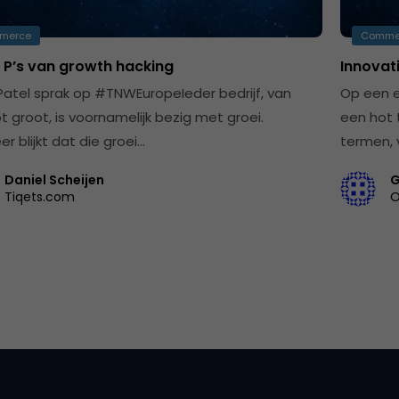
merce
Comme
f P’s van growth hacking
Innovat
Patel sprak op #TNWEuropeIeder bedrijf, van
Op een e
ot groot, is voornamelijk bezig met groei.
een hot 
r blijkt dat die groei…
termen, 
Daniel Scheijen
G
Tiqets.com
O