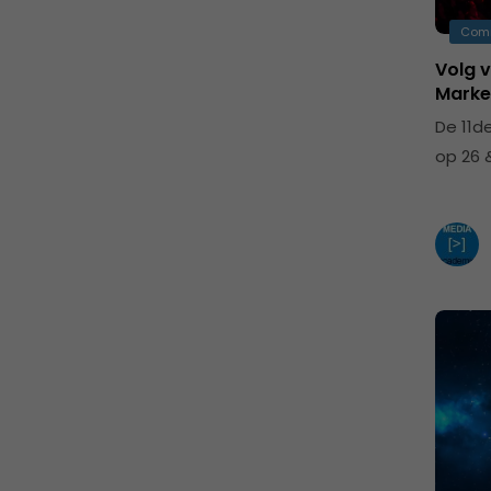
Com
Volg 
Marke
De 11d
op 26 