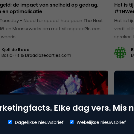
s geld: de impact van snelheid op gedrag,
Het is t
 en optimalisatie
#TNWe
 Tuesday - Need for speed: hoe gaan The Next
Het is t
IG en Measurworks om met sitespeed?In een
vindt alt
 waarin…
spreker. 
Kjell de Raad
B
Basic-Fit & Draadlozeoortjes.com
E
ketingfacts. Elke dag vers. Mis n
Dagelijkse nieuwsbrief
Wekelijkse nieuwsbrief
merce
Innovat