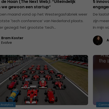
de Haan (The Next Web): “Uiteindelijk
5 innov
en we gewoon een startup”
engage
pen maand vond op het Westergasfabriek weer
De laats
otste 'tech conference’ van Nederland plaats.
zijn mee
er gezegd: het grootste ‘tech…
In mijn v
Bram Koster
A
Evolve
 Analytics
Comme