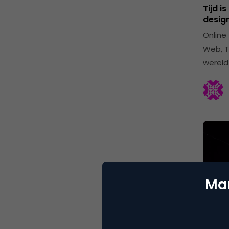
Tijd i
design
Online
Web, T
wereld
Mar
Com