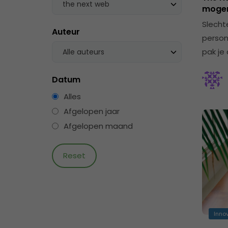
the next web
mogen
Slecht
Auteur
person
pak je
Alle auteurs
Datum
Alles
Afgelopen jaar
Afgelopen maand
Inno