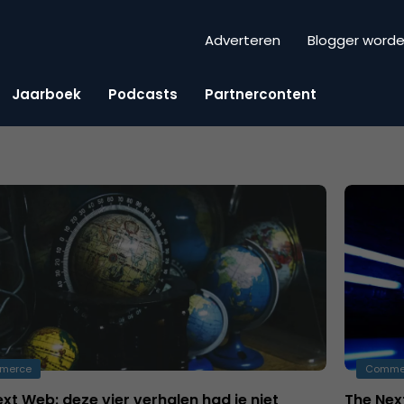
Adverteren
Blogger word
Jaarboek
Podcasts
Partnercontent
merce
Comme
xt Web: deze vier verhalen had je niet
The Nex