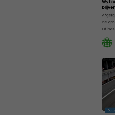
Wytze 
blijv
Afgelo
de gro
Of bet
Data