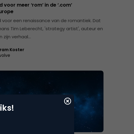
ijd voor meer ‘rom’ in de ‘.com’
urope
ijd voor een renaissance van de romantiek. Dat
hans Tim Leberecht, 'strategy artist', auteur en
In zijn verhaal…
ram Koster
volve
iks!
ie