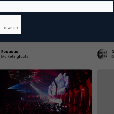
nu live mee met The Next Web Conference
Robert 
reality
xt Web 2016 is vandaag en morgen in
Robert S
dam. Marketingfacts is erbij dus volg de blog
technolo
rtikelen en…
leiders 
heetste
Redactie
D
Marketingfacts
D