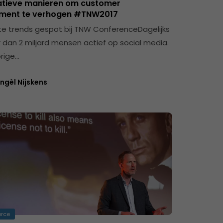
atieve manieren om customer
ment te verhogen #TNW2017
te trends gespot bij TNW ConferenceDagelijks
r dan 2 miljard mensen actief op social media.
orige…
ngèl Nijskens
rce