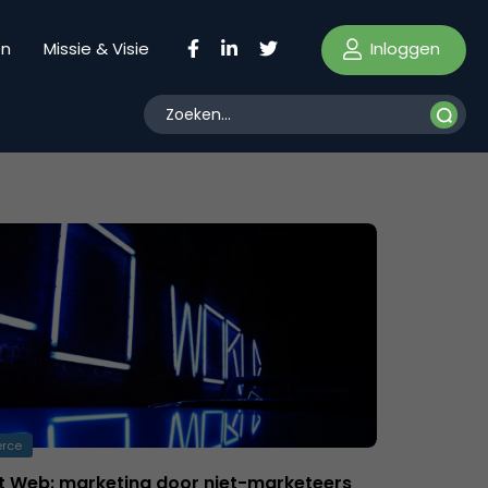
Inloggen
en
Missie & Visie
rce
t Web: marketing door niet-marketeers