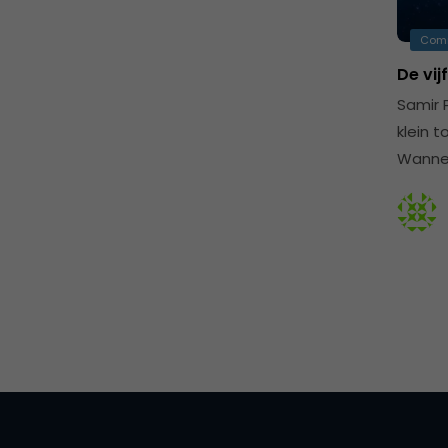
Com
De vij
Samir 
klein t
Wannee