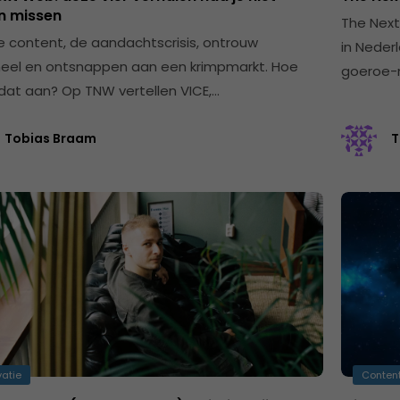
 missen
The Next
e content, de aandachtscrisis, ontrouw
in Neder
eel en ontsnappen aan een krimpmarkt. Hoe
goeroe-m
 dat aan? Op TNW vertellen VICE,…
Tobias Braam
T
vatie
Content