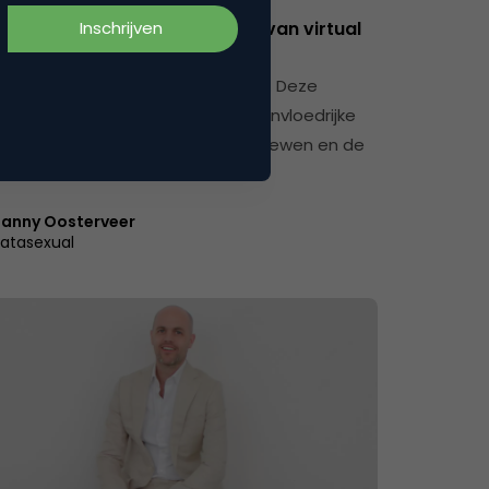
Scoble over de nieuwe wereld van virtual
 #TNWeurope
coble heeft het goed voor elkaar. Deze
giegek vliegt de wereld rond om invloedrijke
van technologiebedrijven te interviewen en de
…
anny Oosterveer
atasexual