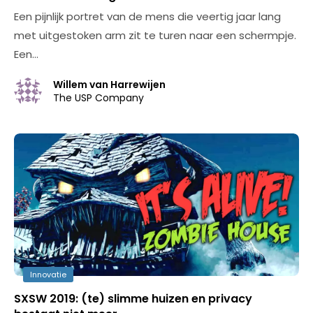
Een pijnlijk portret van de mens die veertig jaar lang
met uitgestoken arm zit te turen naar een schermpje.
Een…
Willem van Harrewijen
The USP Company
Innovatie
SXSW 2019: (te) slimme huizen en privacy