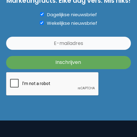
Marketingfacts. Elke dag vers. Mis niks!
Dagelijkse nieuwsbrief
Wekelijkse nieuwsbrief