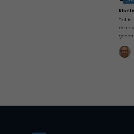
CRM,
Klant
Dat is 
de res
genom