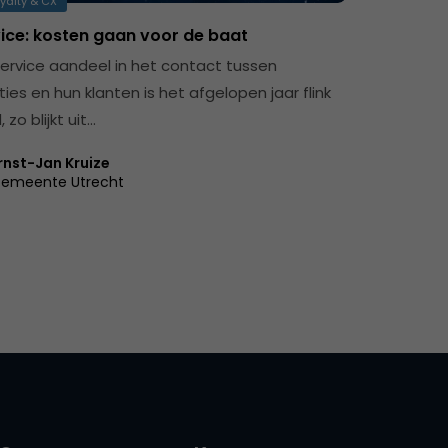
yalty & CX
vice: kosten gaan voor de baat
service aandeel in het contact tussen
ies en hun klanten is het afgelopen jaar flink
 zo blijkt uit…
rnst-Jan Kruize
emeente Utrecht