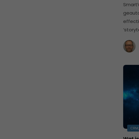
SmartV
geauto
effect
‘storyt
CRM,
Wat is