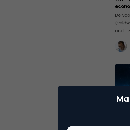
econo
De voo
(veldw
onderz
Mar
CRM,