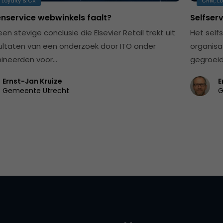
 Loyalty & CX
CRM, Lo
enservice webwinkels faalt?
Selfser
een stevige conclusie die Elsevier Retail trekt uit
Het self
ultaten van een onderzoek door ITO onder
organisat
ineerden voor…
gegroeid,
Ernst-Jan Kruize
E
Gemeente Utrecht
G