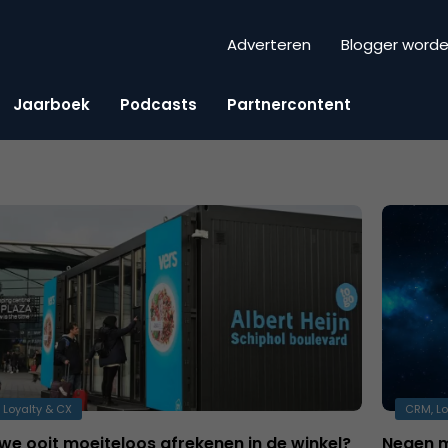
Adverteren
Blogger word
Jaarboek
Podcasts
Partnercontent
 Loyalty & CX
CRM, Lo
we ooit moeiteloos afrekenen in de winkel?
Negen m