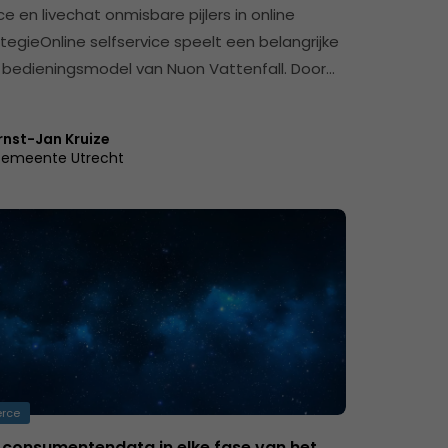
ce en livechat onmisbare pijlers in online
tegieOnline selfservice speelt een belangrijke
et bedieningsmodel van Nuon Vattenfall. Door…
rnst-Jan Kruize
emeente Utrecht
rce
 consumentendata in elke fase van het