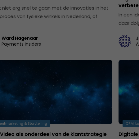
verbete
kt niet erg snel te gaan met de innovaties in het
In een id
proces van fysieke winkels in Nederland, of
daar dolg
Ward Hagenaar
J
Payments Insiders
A
entmarketing & Storytelling
CRM, Lo
Video als onderdeel van de klantstrategie
Digital