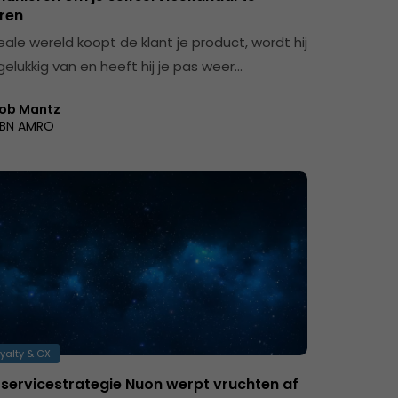
ren
eale wereld koopt de klant je product, wordt hij
elukkig van en heeft hij je pas weer…
ob Mantz
BN AMRO
yalty & CX
e servicestrategie Nuon werpt vruchten af