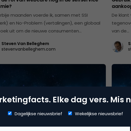
mie?
aankoo
rbije maanden voerde ik, samen met SSI
De klant
erk) en No-Problem (vertalingen), een globaal
tegenove
oek uit om de nieuwe consumenten…
van de…
Steven Van Belleghem
S
stevenvanbelleghem.com
s
ketingfacts. Elke dag vers. Mis n
Dagelijkse nieuwsbrief
Wekelijkse nieuwsbrief
 Loyalty & CX
CRM, Lo