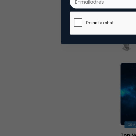
OHRA 
Onlang
een ve
met ee
CRM,
Top N