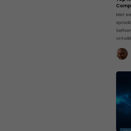
Compa
Met ee
spraak
Selfse
ontwik