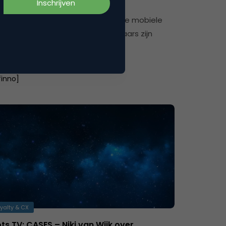
en: there’s an app for that
rtikel van gisteren stond ik stil bij de mobiele
 van verzekeraars. Veel verzekeraars zijn
nbekwaam. Ze zijn zich…
ascal Spelier
finno]
yalty & CX
ts TV: CASES – Niki van Wijk over