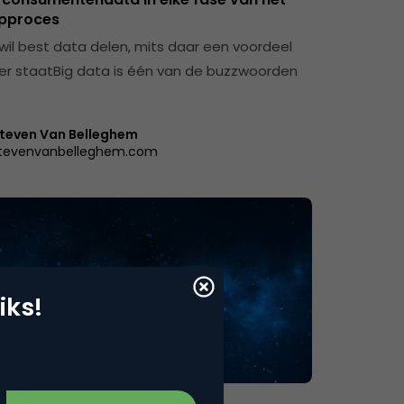
pproces
 wil best data delen, mits daar een voordeel
r staatBig data is één van de buzzwoorden
teven Van Belleghem
tevenvanbelleghem.com
iks!
yalty & CX