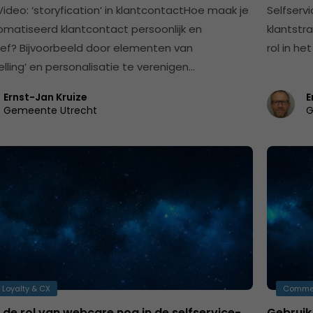
ideo: ‘storyfication’ in klantcontactHoe maak je
Selfservi
matiseerd klantcontact persoonlijk en
klantstra
ief? Bijvoorbeeld door elementen van
rol in h
elling’ en personalisatie te verenigen…
Ernst-Jan Kruize
E
Gemeente Utrecht
G
 Loyalty & CX
Comme
 de rol van webcare nog in de selfservice-
Gebruik