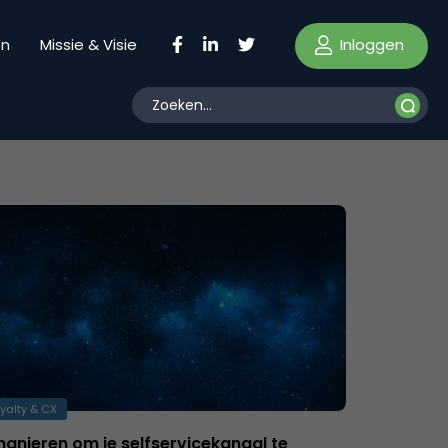
Inloggen
en
Missie & Visie
yalty & CX
anieren om je selfservicekanaal te