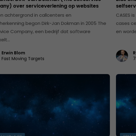
ny) over serviceverlening op websites
selfserv
n achtergrond in callcenters en
CASES is
herkenning begon Dirk-Jan Dokman in 2005 The
cases ce
rvice Company, een bedrijf dat software
en word
kelt…
Erwin Blom
R
Fast Moving Targets
7