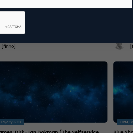
zet grote stappen in mobiel verzekeren
Verzeker
s kon je op Marketingfacts al lezen over Kroodle,
In mijn a
rzekeringsinitiatief van AEGON dat is ontwikkeld
strategie
n 'mobile first'…
bewust o
Pascal Spelier
P
[finno]
[
 Loyalty & CX
CRM, Lo
ames: Dirk-Jan Dokman (The Selfservice
Blue Sho