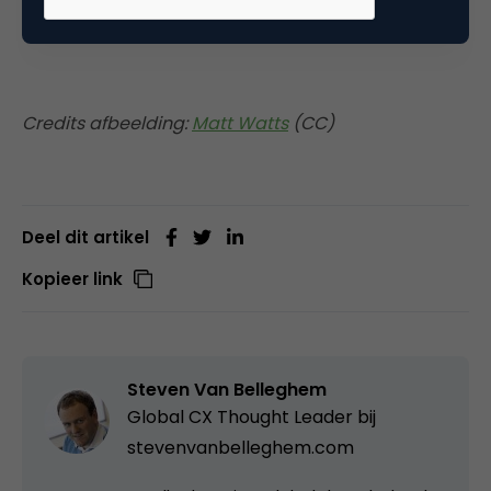
Credits afbeelding:
Matt Watts
(CC)
Deel dit artikel
Kopieer link
Steven Van Belleghem
Global CX Thought Leader bij
stevenvanbelleghem.com