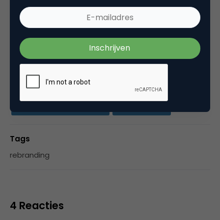
in een bedrijf waar je jezelf steeds verder kan
ontwikkelen omdat je vrijheid en uitdaging krijgt.
Categorie
Contentmarketing & Storytelling
Marketing Design
Tags
rebranding
4 Reacties