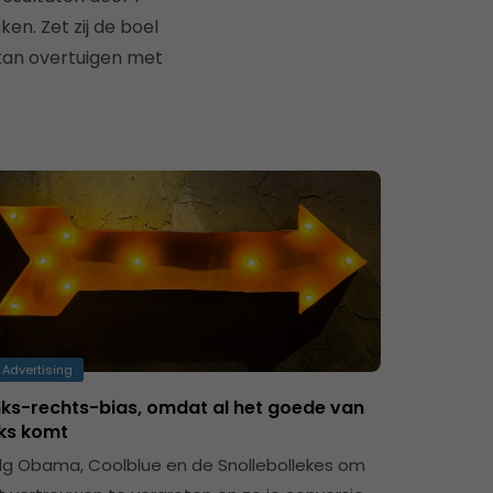
en. Zet zij de boel
 kan overtuigen met
Advertising
nks-rechts-bias, omdat al het goede van
nks komt
lg Obama, Coolblue en de Snollebollekes om