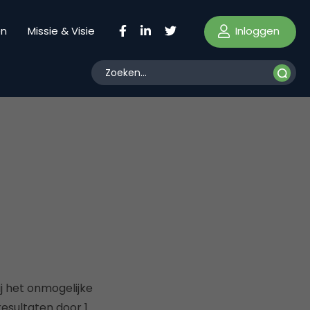
Inloggen
en
Missie & Visie
 het onmogelijke
esultaten door 1