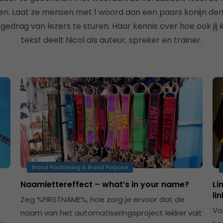
en. Laat ze mensen met 1 woord aan een paars konijn denk
 gedrag van lezers te sturen. Haar kennis over hoe ook jij
tekst deelt Nicol als auteur, spreker en trainer.
Brand Positioning & Brand Purpose
Naamlettereffect – what’s in your name?
Li
li
Zeg %FIRSTNAME%, hoe zorg je ervoor dat de
Vo
naam van het automatiseringsproject lekker valt