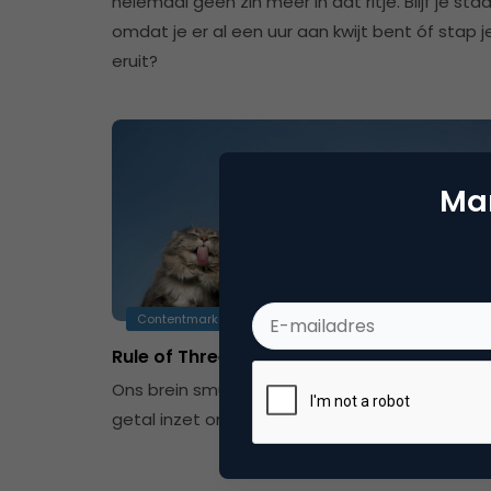
helemaal geen zin meer in dat ritje. Blijf je sta
omdat je er al een uur aan kwijt bent óf stap j
eruit?
Mar
Contentmarketing & Storytelling
Rule of Three, al het goede komt in drieën
Ons brein smult van het getal 3. Ontdek hoe jij 
getal inzet om jouw resultaten te beïnvloeden