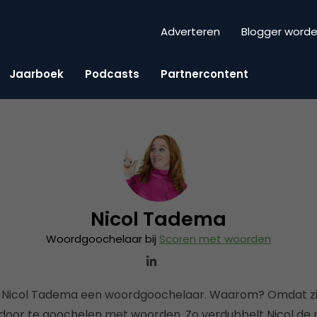
Adverteren
Blogger word
Jaarboek
Podcasts
Partnercontent
Nicol Tadema
Woordgoochelaar bij
Scoren met woorden
icol Tadema een woordgoochelaar. Waarom? Omdat zij
door te goochelen met woorden. Zo verdubbelt Nicol de r