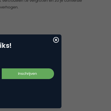
t vertrouwen te vergroten en zo je conversie
 verhogen.
iks!