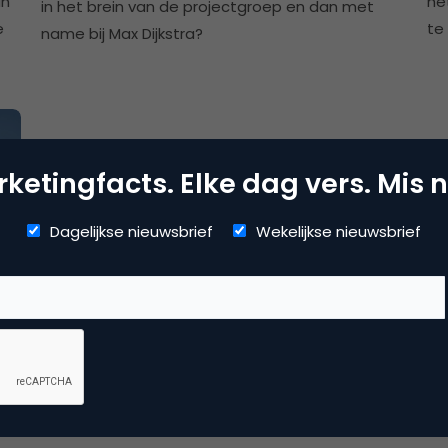
an
he
in het brein van de projectgroep en dan met
e
te
name bij Max Dijkstra?
ketingfacts. Elke dag vers. Mis n
Dagelijkse nieuwsbrief
Wekelijkse nieuwsbrief
dit
.