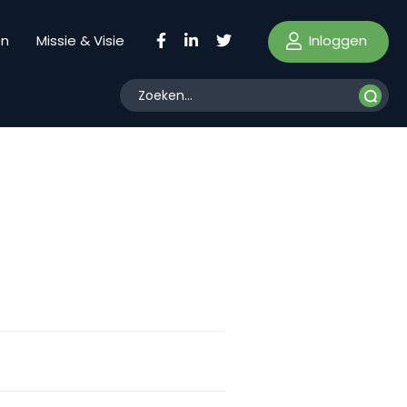
Inloggen
en
Missie & Visie