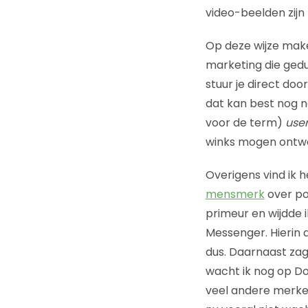
video-beelden zijn m
Op deze wijze mak
marketing die gedur
stuur je direct doo
dat kan best nog n
voor de term)
use
winks mogen ontwe
Overigens vind ik h
mensmerk
over po
primeur en wijdde 
Messenger. Hierin d
dus. Daarnaast zag 
wacht ik nog op Do
veel andere merken