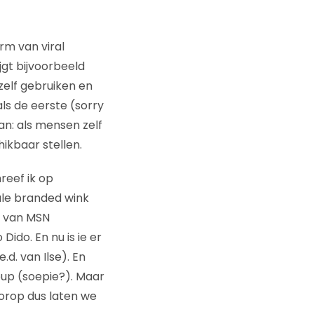
rm van viral
jgt bijvoorbeeld
zelf gebruiken en
ls de eerste (sorry
n: als mensen zelf
ikbaar stellen.
hreef ik op
ale branded wink
van MSN
ido. En nu is ie er
d. van Ilse). En
oup (soepie?). Maar
oorop dus laten we