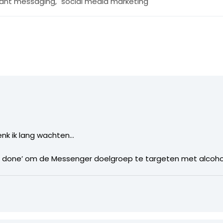
tant messaging
,
social media marketing
enk ik lang wachten…
‘not done’ om de Messenger doelgroep te targeten met alcoho