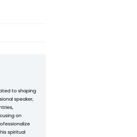
cated to shaping
ssional speaker,
tries,
ocusing on
ofessionalize
is spiritual