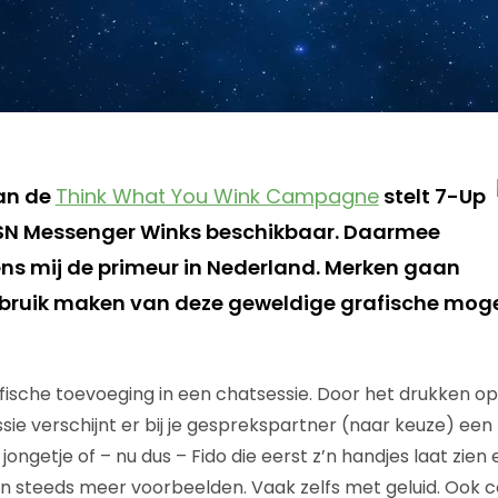
an de
Think What You Wink Campagne
stelt 7-Up
MSN Messenger Winks beschikbaar. Daarmee
ns mij de primeur in Nederland. Merken gaan
bruik maken van deze geweldige grafische moge
afische toevoeging in een chatsessie. Door het drukken op
ssie verschijnt er bij je gesprekspartner (naar keuze) e
ongetje of – nu dus – Fido die eerst z’n handjes laat zien 
en steeds meer voorbeelden. Vaak zelfs met geluid. Ook 