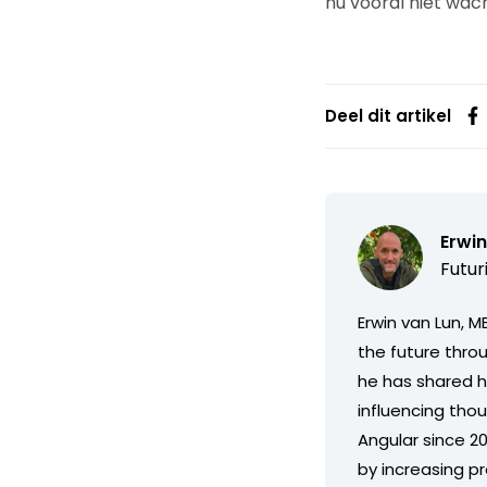
nu vooral niet wac
Deel dit artikel
Erwin
Futur
Erwin van Lun, M
the future throu
he has shared hi
influencing tho
Angular since 2
by increasing pro