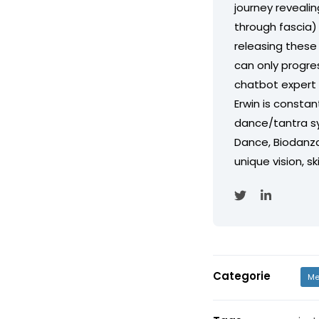
journey revealin
through fascia)
releasing these 
can only progres
chatbot expert 
Erwin is constan
dance/tantra s
Dance, Biodanza,
unique vision, s
Categorie
Me