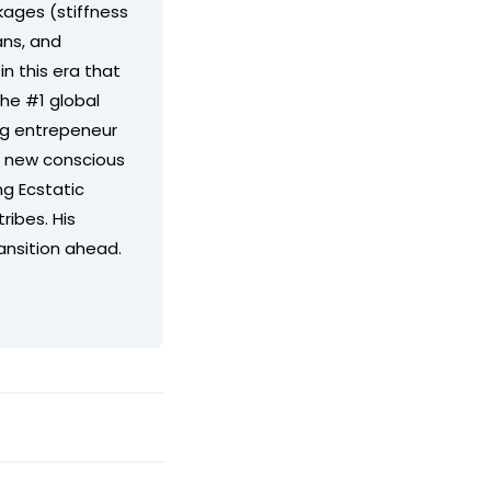
kages (stiffness
ans, and
in this era that
the #1 global
ng entrepeneur
nd new conscious
g Ecstatic
ribes. His
ransition ahead.