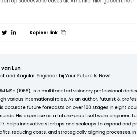
hten op succesvolle cases uit Amerika. Hier gebeurt het!
Kopieer link
 van Lun
ist and Angular Engineer bij
Your Future Is Now!
BM MSc (1968), is a multifaceted visionary professional dedi
gh various international roles. As an author, futurist & profe
s accurate future forecasts on over 100 stages in eight coun
usands. His expertise as a future-proof software engineer, f
017, helps innovative startups and scaleups to expand and pr
fits, reducing costs, and strategically aligning processes. In h