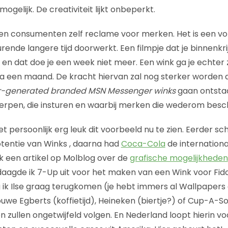
ogelijk. De creativiteit lijkt onbeperkt.
en consumenten zelf reclame voor merken. Het is een vo
ende langere tijd doorwerkt. Een filmpje dat je binnenkri
r en dat doe je een week niet meer. Een wink ga je echter 
a een maand. De kracht hiervan zal nog sterker worden a
r-generated branded MSN Messenger winks
gaan ontstaa
rpen, die insturen en waarbij merken die wederom besch
et persoonlijk erg leuk dit voorbeeld nu te zien. Eerder sc
tentie van Winks , daarna had
Coca-Cola
de internation
ik een artikel op Molblog over de
grafische mogelijkheden
aagde ik 7-Up uit voor het maken van een Wink voor Fido D
ik Ilse graag terugkomen (je hebt immers al Wallpapers e.
uwe Egberts (koffietijd), Heineken (biertje?) of Cup-A-S
 zullen ongetwijfeld volgen. En Nederland loopt hierin v