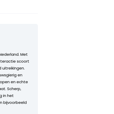
Nederland. Met
teractie scoort
itreikingen.
euwsgierig en
n open en echte
aat. Scherp,
g in het
an bijvoorbeeld