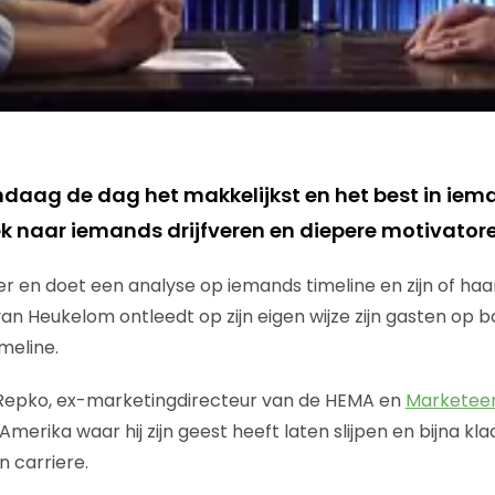
ndaag de dag het makkelijkst en het best in ie
ek naar iemands drijfveren en diepere motivator
er en doet een analyse op iemands timeline en zijn of haa
an Heukelom ontleedt op zijn eigen wijze zijn gasten op bo
eline.
 Repko, ex-marketingdirecteur van de HEMA en
Marketeer 
t Amerika waar hij zijn geest heeft laten slijpen en bijna kl
n carriere.