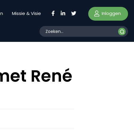
Inloggen
en
Missie & Visie
 met René