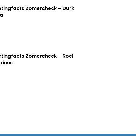
tingfacts Zomercheck – Durk
a
tingfacts Zomercheck – Roel
rinus