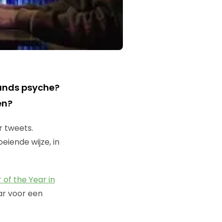
mands psyche?
en?
r tweets.
eiende wijze, in
of the Year in
aar voor een