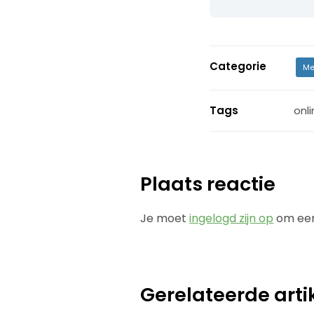
Categorie
Me
Tags
onl
Plaats reactie
Je moet
ingelogd zijn op
om een
Gerelateerde arti