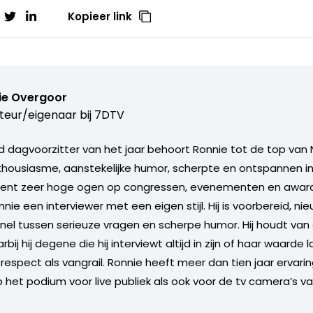
Kopieer link
ie Overgoor
teur/eigenaar bij
7DTV
 dagvoorzitter van het jaar behoort Ronnie tot de top van 
nthousiasme, aanstekelijke humor, scherpte en ontspannen in
ent zeer hoge ogen op congressen, evenementen en award u
nie een interviewer met een eigen stijl. Hij is voorbereid, ni
nel tussen serieuze vragen en scherpe humor. Hij houdt va
ij hij degene die hij interviewt altijd in zijn of haar waarde l
respect als vangrail. Ronnie heeft meer dan tien jaar ervarin
p het podium voor live publiek als ook voor de tv camera’s v