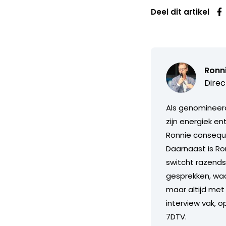
Deel dit artikel
Ronn
Direc
Als genomineerd
zijn energiek e
Ronnie consequ
Daarnaast is Ron
switcht razends
gesprekken, waarb
maar altijd met 
interview vak, o
7DTV.