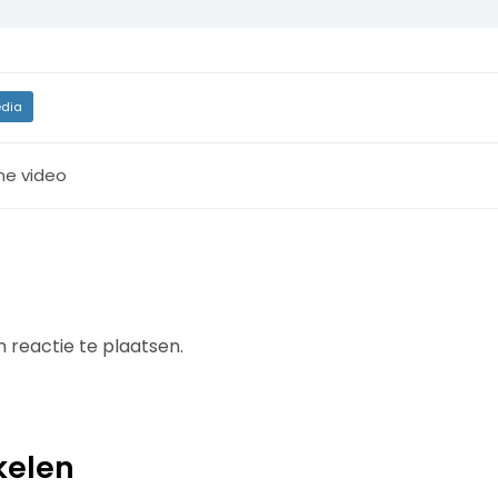
dia
ine video
 reactie te plaatsen.
kelen