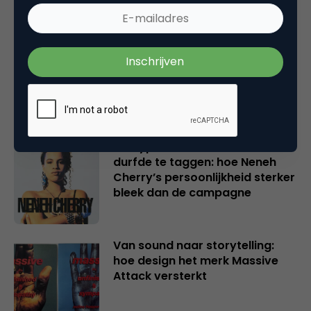
Van kunstnijverheid tot
industrieel design: de rol van
marketing in een creatieve
wording
De flyposter die niemand
durfde te taggen: hoe Neneh
Cherry’s persoonlijkheid sterker
bleek dan de campagne
Van sound naar storytelling:
hoe design het merk Massive
Attack versterkt