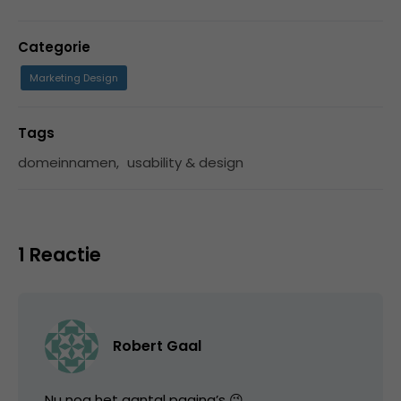
Categorie
Marketing Design
Tags
domeinnamen
,
usability & design
1 Reactie
Robert Gaal
Nu nog het aantal pagina’s 😉