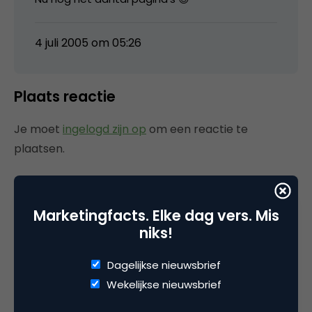
4 juli 2005 om 05:26
Plaats reactie
Je moet
ingelogd zijn op
om een reactie te
plaatsen.
Marketingfacts. Elke dag vers. Mis
Gerelateerde artikelen
niks!
AI-logogeneratoren: dit zijn de
Dagelijkse nieuwsbrief
populairste tools voor
Wekelijkse nieuwsbrief
marketeers