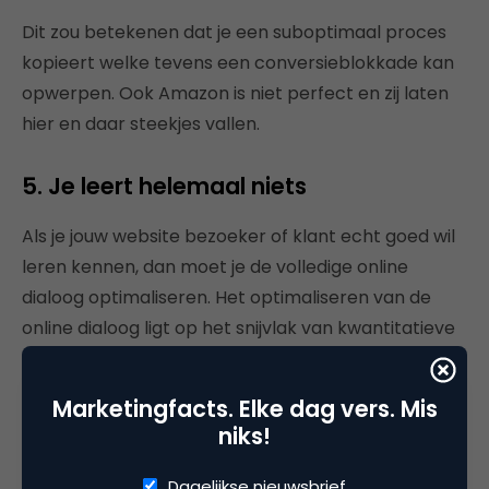
Dit zou betekenen dat je een suboptimaal proces
kopieert welke tevens een conversieblokkade kan
opwerpen. Ook Amazon is niet perfect en zij laten
hier en daar steekjes vallen.
5. Je leert helemaal niets
Als je jouw website bezoeker of klant echt goed wil
leren kennen, dan moet je de volledige online
dialoog optimaliseren. Het optimaliseren van de
online dialoog ligt op het snijvlak van kwantitatieve
en kwalitatieve data, psychologie, usability en
testen. Dit is een stapsgewijs proces. Gedurende de
Marketingfacts. Elke dag vers. Mis
rit leer je steeds meer over je bezoeker en wat wel
niks!
en wat niet werkt.
Dagelijkse nieuwsbrief