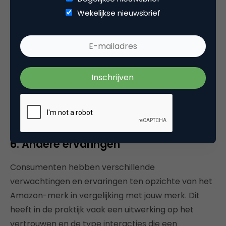
Twee negatieve effecten als je een website
Wekelijkse nieuwsbrief
‘kopieert’:
Je leert helemaal niets over je bezoeker, haar
gedrag en wensen.
Je conversie daalt zelfs of je denkt een stijging
te zien maar kan niet aantonen waar die door
veroorzaakt wordt. Hetgeen negatief werkt voor
optimalisatie op de lange termijn.
6. Andere ervaringen
Consumenten hebben verschillende
verwachtingen en ervaringen ten opzichte van het
Amazon-merk in vergelijking met jouw merk. Dit
heeft in de praktijk vaak een uitwerking op het
vertrouwen en de type interacties die een