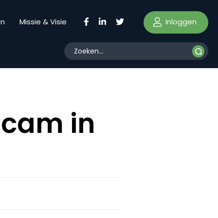
Inloggen
en
Missie & Visie
 cam in