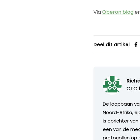
Via
Oberon blog
e
Deel dit artikel
Rich
CTO b
De loopbaan van
Noord-Afrika, ei
is oprichter van
een van de mede
protocollen op 