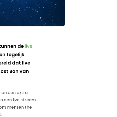
 kunnen de
live
en tegelijk
ereld dat live
ost Bon van
men een extra
n een live stream
y om mensen the
.