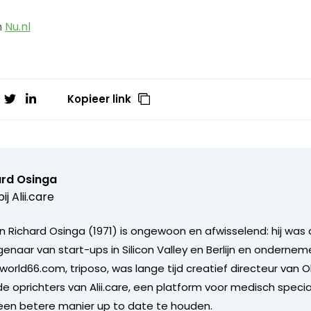
n
Nu.nl
Kopieer link
ard Osinga
ij
Alii.care
 Richard Osinga (1971) is ongewoon en afwisselend: hij was 
genaar van start-ups in Silicon Valley en Berlijn en ondernemer
 world66.com, triposo, was lange tijd creatief directeur van 
 oprichters van Alii.care, een platform voor medisch speci
een betere manier up to date te houden.