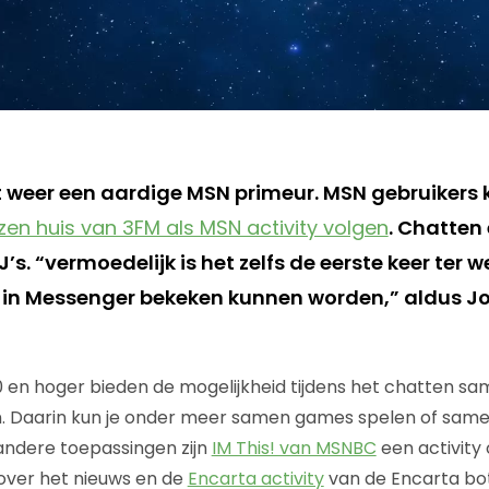
 weer een aardige MSN primeur. MSN gebruikers
en huis van 3FM als MSN activity volgen
. Chatten 
’s. “vermoedelijk is het zelfs de eerste keer ter w
in Messenger bekeken kunnen worden,” aldus Jo
en hoger bieden de mogelijkheid tijdens het chatten sa
n. Daarin kun je onder meer samen games spelen of same
andere toepassingen zijn
IM This! van MSNBC
een activit
 over het nieuws en de
Encarta activity
van de Encarta bot