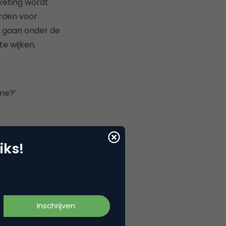
keting wordt
rden voor
n gaan onder de
te wijken.
 me?’
iks!
 we de consument
zijn. Geen
ep binnen social
jk meer opleveren,