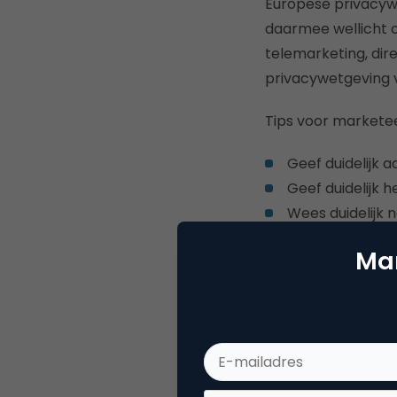
Europese privacywe
daarmee wellicht 
telemarketing, dir
privacywetgeving va
Tips voor marketee
Geef duidelijk a
Geef duidelijk 
Wees duidelijk 
En bied een ee
Mar
De consum
Het blijft moeilij
zoveel mogelijk be
ellenlange voorwaa
media. Eerlijk, ope