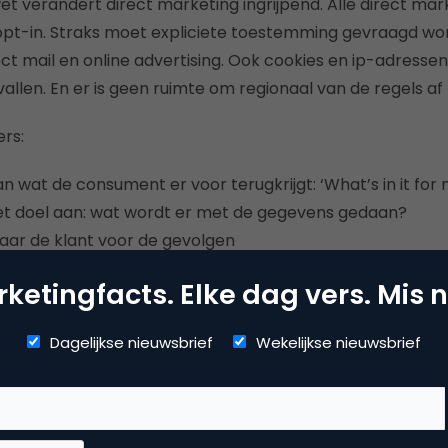
t verandert direct marketing ingrijpend. Alle direct mar
opt-in. Straks moet expliciete toestemming gevraagd wo
ect mail en online advertising. Ook cookies en ip-adresse
llen. En er is geen ruimte om regionaal van de regels af 
rs:
an wat de consument er voor terugkrijgt: ‘What’s in it for
het doel aan: wat wordt er met de gegevens gedaan?
naar de klant voor de gevolgen
nvoudige mogelijkheid om af te melden
ketingfacts. Elke dag vers. Mis n
ent bedienen
Dagelijkse nieuwsbrief
Wekelijkse nieuwsbrief
k om in het hoofd van de consument te kijken. Wel kunnen
dienen. Met één klik moet de nodige informatie zichtbaar 
rden, waar niemand op zit te wachten. Dat is the next st
n en transparant zijn wordt gewaardeerd en zal uiteindeli