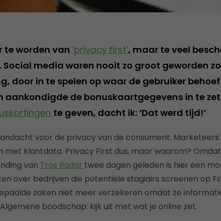
aar te worden van
‘privacy first’
, maar te veel besc
. Social media waren nooit zo groot geworden z
g, door in te spelen op waar de gebruiker behoef
jn aankondigde de bonuskaartgegevens in te ze
nuskortingen
te geven, dacht ik: ‘Dat werd tijd!’
 aandacht voor de privacy van de consument. Marketeers
 met klantdata. Privacy First dus, maar waarom? Omdat
zending van
Tros Radar
twee dagen geleden is hier een mo
n over bedrijven die potentiële stagiairs screenen op 
epaalde zaken niet meer verzekeren omdat ze informatie
Algemene boodschap: kijk uit met wat je online zet.