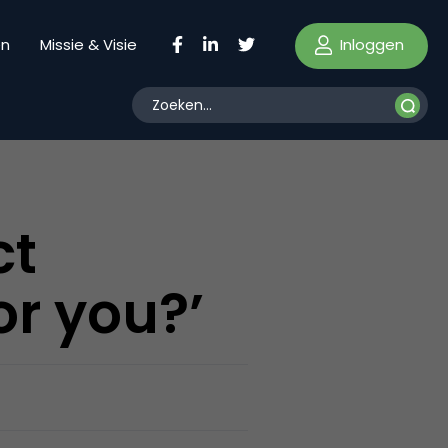
Inloggen
en
Missie & Visie
ct
or you?’