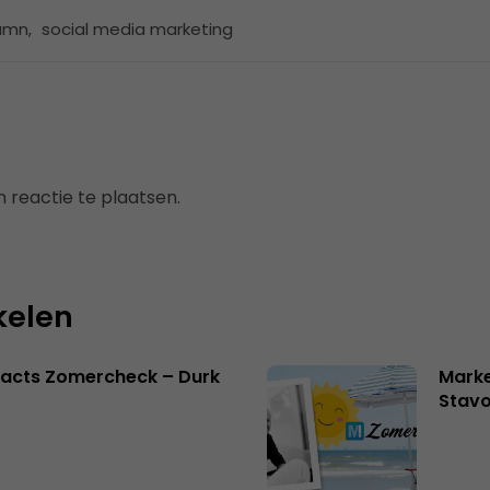
umn
,
social media marketing
 reactie te plaatsen.
kelen
facts Zomercheck – Durk
Marke
Stavo