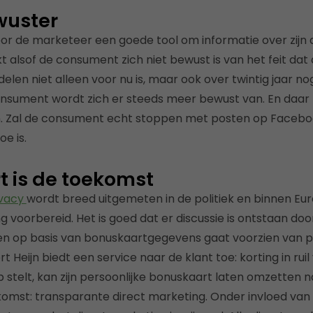
wuster
voor de marketeer een goede tool om informatie over zijn
kt alsof de consument zich niet bewust is van het feit dat 
 delen niet alleen voor nu is, maar ook over twintig jaar nog
 consument wordt zich er steeds meer bewust van. En daa
. Zal de consument echt stoppen met posten op Facebook
oe is.
 is de toekomst
ivacy
wordt breed uitgemeten in de politiek en binnen Eu
 voorbereid. Het is goed dat er discussie is ontstaan doo
en op basis van bonuskaartgegevens gaat voorzien van p
t Heijn biedt een service naar de klant toe: korting in rui
op stelt, kan zijn persoonlijke bonuskaart laten omzetten
oekomst: transparante direct marketing. Onder invloed van