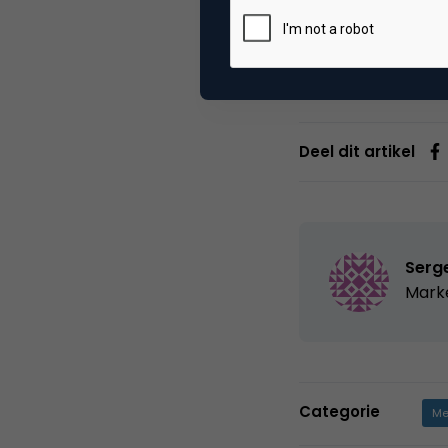
dan wanneer de con
handelen.
Deel dit artikel
Serg
Marke
Categorie
Me