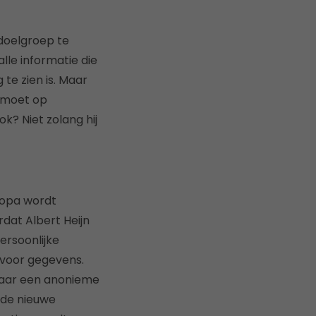
 doelgroep te
alle informatie die
 te zien is. Maar
r moet op
? Niet zolang hij
ropa wordt
rdat Albert Heijn
ersoonlijke
l voor gegevens.
 naar een anonieme
 de nieuwe