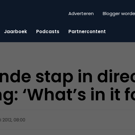
Adverteren
Blogger word
Jaarboek
Podcasts
Partnercontent
nde stap in dire
: ‘What’s in it f
i 2012, 08:00