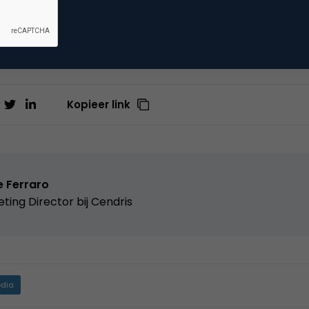
sument niet duidelijk wordt voorgelicht over de gevolgen
Kopieer link
e Ferraro
ting Director bij
Cendris
dia