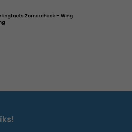
tingfacts Zomercheck – Wing
ng
iks!