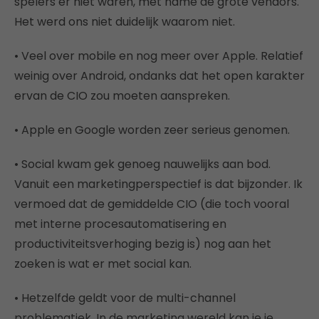
spelers er niet waren, met name de grote vendors.
Het werd ons niet duidelijk waarom niet.
• Veel over mobile en nog meer over Apple. Relatief
weinig over Android, ondanks dat het open karakter
ervan de CIO zou moeten aanspreken.
• Apple en Google worden zeer serieus genomen.
• Social kwam gek genoeg nauwelijks aan bod.
Vanuit een marketingperspectief is dat bijzonder. Ik
vermoed dat de gemiddelde CIO (die toch vooral
met interne procesautomatisering en
productiviteitsverhoging bezig is) nog aan het
zoeken is wat er met social kan.
• Hetzelfde geldt voor de multi-channel
problematiek. In de marketing wereld kan je je