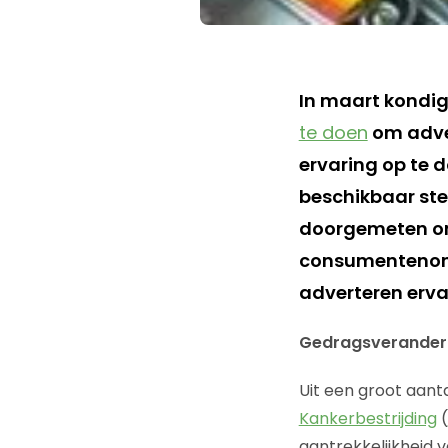
In maart kondig
te doen
om adver
ervaring op te 
beschikbaar ste
doorgemeten om 
consumentenond
adverteren erva
Gedragsverander
Uit een groot aanta
Kankerbestrijding
(
aantrekkelijkheid 