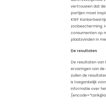
vertrouwen dat de
partijen moet ins
KWF Kankerbestrijd
zonbescherming. He
consumenten op mo
plaatsvinden in mei 
De resultaten
De resultaten van
ervaringen van de 
zullen de resulta
is toegankelijk vo
informatie over h
{encode=”tarik@aen