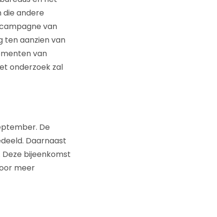
 die andere
de campagne van
g ten aanzien van
momenten van
et onderzoek zal
eptember. De
edeeld. Daarnaast
. Deze bijeenkomst
Voor meer