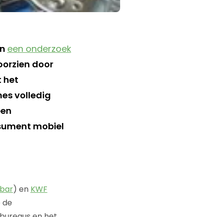
an
een onderzoek
oorzien door
 het
es volledig
een
sument mobiel
obar
) en
KWF
e de
 bureaus en het