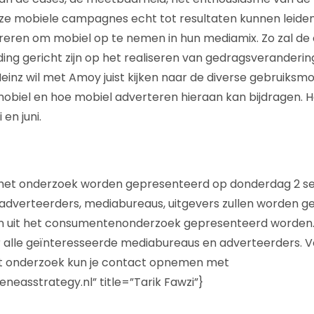
ze mobiele campagnes echt tot resultaten kunnen leiden
pireren om mobiel op te nemen in hun mediamix. Zo zal 
ing gericht zijn op het realiseren van gedragsveranderin
inz wil met Amoy juist kijken naar de diverse gebruiks
biel en hoe mobiel adverteren hieraan kan bijdragen. H
en juni.
 het onderzoek worden gepresenteerd op donderdag 2 s
adverteerders, mediabureaus, uitgevers zullen worden g
ten uit het consumentenonderzoek gepresenteerd worden
or alle geïnteresseerde mediabureaus en adverteerders. 
et onderzoek kun je contact opnemen met
easstrategy.nl” title=”Tarik Fawzi”}