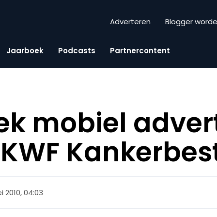
Adverteren
Blogger word
Jaarboek
Podcasts
Partnercontent
ek mobiel adver
 KWF Kankerbest
i 2010, 04:03