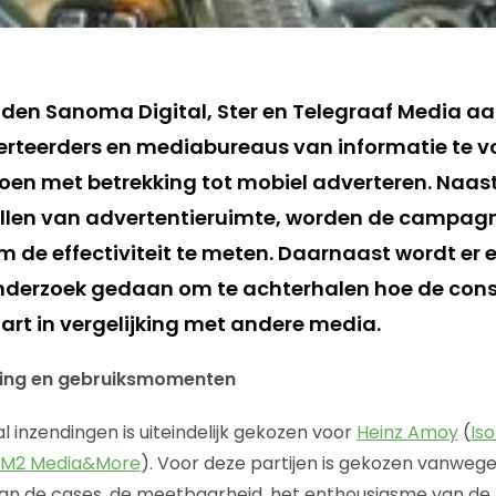
den Sanoma Digital, Ster en Telegraaf Media a
teerders en mediabureaus van informatie te v
doen met betrekking tot mobiel adverteren. Naast
llen van advertentieruimte, worden de campagn
de effectiviteit te meten. Daarnaast wordt er 
erzoek gedaan om te achterhalen hoe de con
art in vergelijking met andere media.
ing en gebruiksmomenten
l inzendingen is uiteindelijk gekozen voor
Heinz Amoy
(
Is
M2 Media&More
). Voor deze partijen is gekozen vanweg
van de cases, de meetbaarheid, het enthousiasme van de