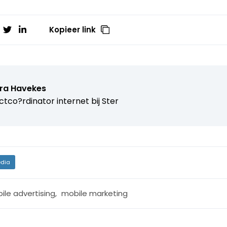
Kopieer link
ra Havekes
ctco?rdinator internet bij
Ster
dia
ile advertising
,
mobile marketing