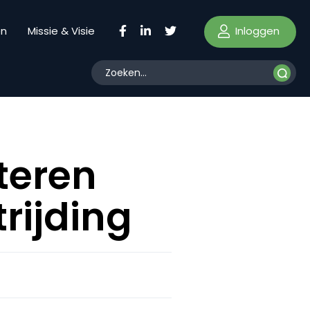
Inloggen
en
Missie & Visie
teren
rijding