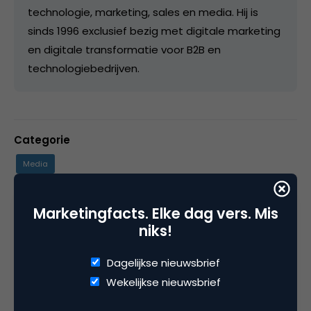
technologie, marketing, sales en media. Hij is
sinds 1996 exclusief bezig met digitale marketing
en digitale transformatie voor B2B en
technologiebedrijven.
Categorie
Media
Tags
Marketingfacts. Elke dag vers. Mis
niks!
onderzoek
,
social media marketing
Dagelijkse nieuwsbrief
Wekelijkse nieuwsbrief
2 Reacties