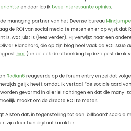
erichtte
en daar las ik
twee interessante opinies
.
 de managing partner van het Deense bureau
Mindjumpe
daag de ROI van social media te meten en er op wijst dat 
t is, wat juist is (lees verder). Hij verwijst naar een ande
livier Blanchard, die op zijn blog heel vaak de ROI issue a
blogpost
hier
(en zie ook de afbeelding bij deze post die ik 
van
Radian6
reageerde op de forum entry en zei dat volg
zijds gelijk heeft omdat, ik vertaal, “de sociale aard va
 worden gevormd in allerlei richtingen en dat die many-
 moeilijk maakt om de directe ROI te meten.
t Alston dat, in tegenstelling tot een ‘billboard’ sociale 
n zijn door hun digitaal karakter.