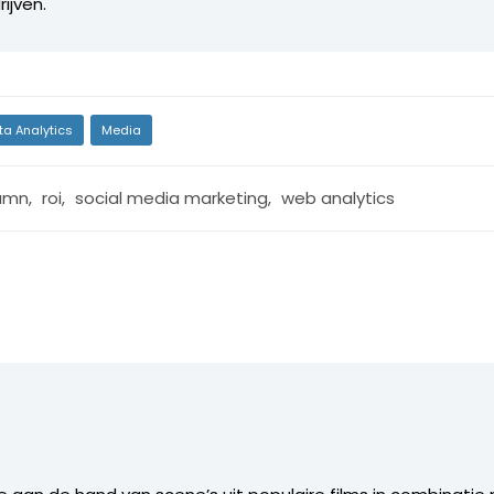
ijven.
ta Analytics
Media
umn
,
roi
,
social media marketing
,
web analytics