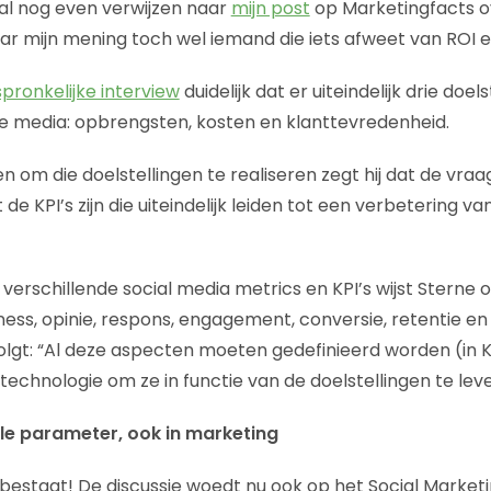
ral nog even verwijzen naar
mijn post
op Marketingfacts ov
ar mijn mening toch wel iemand die iets afweet van ROI e
pronkelijke interview
duidelijk dat er uiteindelijk drie doels
iale media: opbrengsten, kosten en klanttevredenheid.
 om die doelstellingen te realiseren zegt hij dat de vraag 
 de KPI’s zijn die uiteindelijk leiden tot een verbetering va
 verschillende social media metrics en KPI’s wijst Sterne
ss, opinie, respons, engagement, conversie, retentie en
olgt: “Al deze aspecten moeten gedefinieerd worden (in KP
echnologie om ze in functie van de doelstellingen te leve
ële parameter, ook in marketing
 bestaat! De discussie woedt nu ook op het Social Market