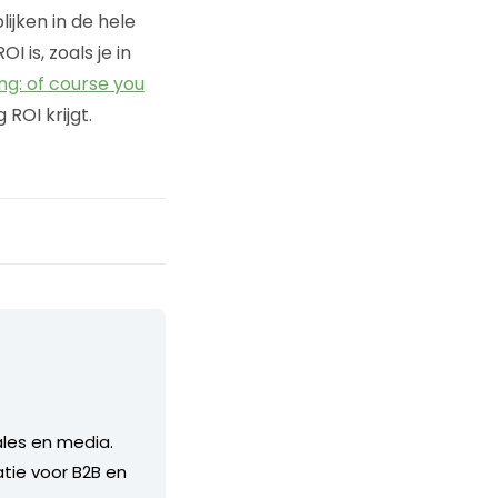
ijken in de hele
is, zoals je in
ng: of course you
 ROI krijgt.
ales en media.
atie voor B2B en