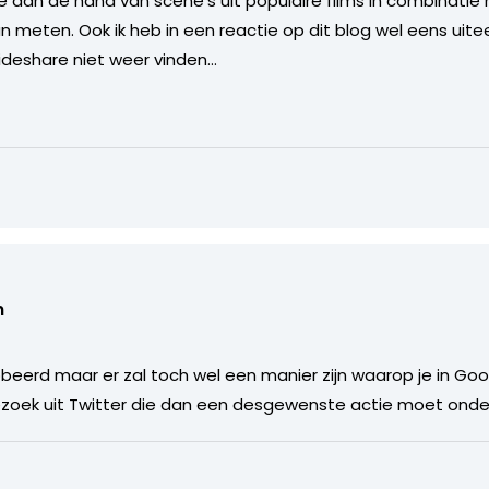
ie aan de hand van scene’s uit populaire films in combinatie 
an meten. Ook ik heb in een reactie op dit blog wel eens uit
slideshare niet weer vinden…
n
obeerd maar er zal toch wel een manier zijn waarop je in Go
 bezoek uit Twitter die dan een desgewenste actie moet on