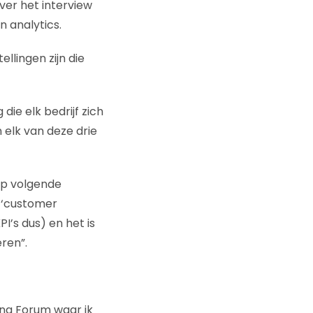
er het interview
n analytics.
tellingen zijn die
die elk bedrijf zich
n elk van deze drie
 op volgende
 ‘customer
I’s dus) en het is
ren”.
ing Forum waar ik