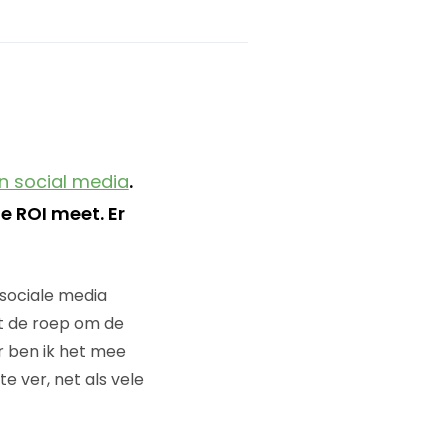
n social media
.
e ROI meet. Er
 sociale media
dat de roep om de
r ben ik het mee
e ver, net als vele