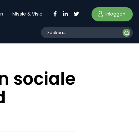
Inloggen
en
Missie & Visie
n sociale
d