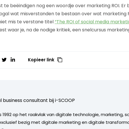
 te beëindigen nog een woordje over marketing ROI. Er bl
ogal wat misverstanden te bestaan over wat marketing ROI 
iet mis te verstane titel
“The ROI of social media marketi
est waar je, na de nodige kritiek, een snelcursus marketing
Kopieer link
al business consultant bij
i-SCOOP
 1992 op het raakvlak van digitale technologie, marketing, s
6 exclusief bezig met digitale marketing en digitale transform