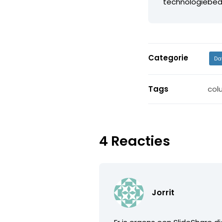
technologiebedr
Categorie
Da
Tags
col
4 Reacties
Jorrit