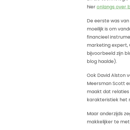
hier
onlangs over b
De eerste was van
moeilijk is om van
financieel instrumen
marketing expert, O
bijvoorbeeld zijn 
blog haalde).
Ook David Alston 
Meersman Scott ener
maakt dat relaties
karakteristiek het
Maar anderzijds zeg
makkelijker te mete