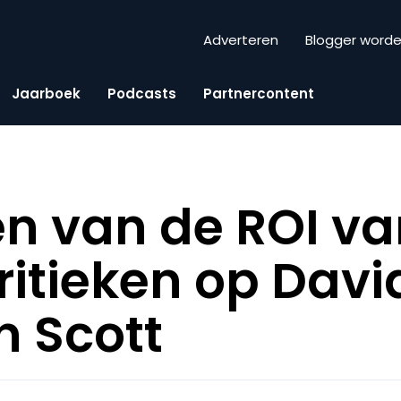
Adverteren
Blogger word
Jaarboek
Podcasts
Partnercontent
n van de ROI va
ritieken op Davi
 Scott