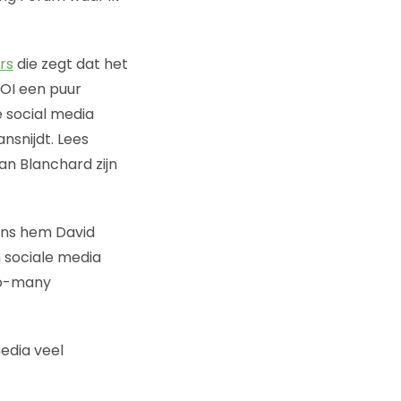
rs
die zegt dat het
ROI een puur
re social media
ansnijdt. Lees
van Blanchard zijn
ens hem David
n sociale media
to-many
media veel