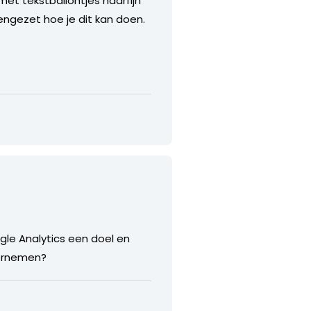
met tekstballontjes haarfijn
eengezet hoe je dit kan doen.
ogle Analytics een doel en
dernemen?