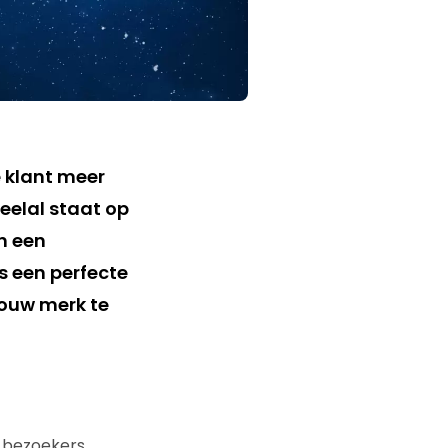
 klant meer
eelal staat op
n een
s een perfecte
jouw merk te
 bezoekers,