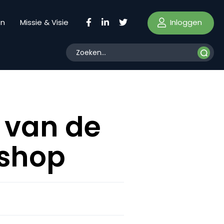
Inloggen
en
Missie & Visie
n van de
bshop