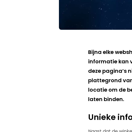
Bijna elke webs
informatie kan 
deze pagina’s n
plattegrond van
locatie om de b
laten binden.
Unieke inf
Naast dat de wink