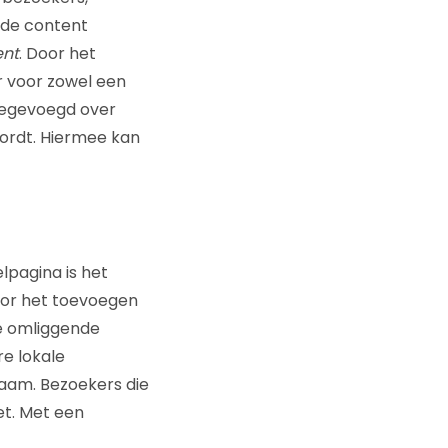
fde content
ent
. Door het
r voor zowel een
oegevoegd over
ordt. Hiermee kan
lpagina is het
oor het toevoegen
de omliggende
e lokale
aam. Bezoekers die
t. Met een