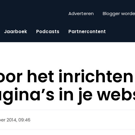
Adverteren
Blogger word
Jaarboek
Podcasts
Partnercontent
oor het inrichte
gina’s in je we
er 2014, 09:46