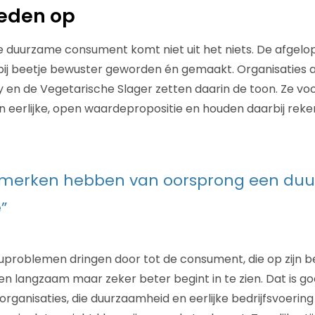
eden op
duurzame consument komt niet uit het niets. De afgelop
bij beetje bewuster geworden én gemaakt. Organisaties 
 en de Vegetarische Slager zetten daarin de toon. Ze vo
eerlijke, open waardepropositie en houden daarbij reke
le merken hebben van oorsprong een du
”
uproblemen dringen door tot de consument, die op zijn 
 langzaam maar zeker beter begint in te zien. Dat is g
ganisaties, die duurzaamheid en eerlijke bedrijfsvoeri