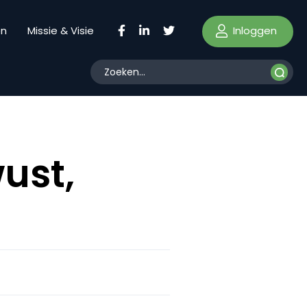
Inloggen
en
Missie & Visie
ust,