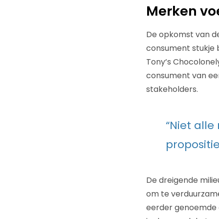
Merken vo
De opkomst van de 
consument stukje 
Tony’s Chocolonely
consument van een 
stakeholders.
“Niet al
propositie
De dreigende milie
om te verduurzamen
eerder genoemde or