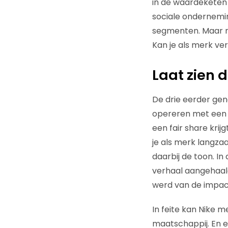
in de waardeketen e
sociale ondernemi
segmenten. Maar n
Kan je als merk v
Laat zien 
De drie eerder gen
opereren met een 
een fair share krij
je als merk langza
daarbij de toon. In
verhaal aangehaald
werd van de impact
In feite kan Nike 
maatschappij. En e