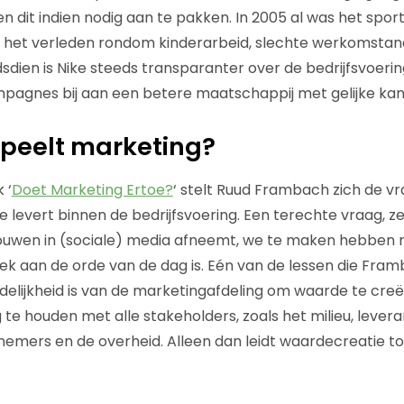
n dit indien nodig aan te pakken. In 2005 al was het spo
n het verleden rondom kinderarbeid, slechte werkomsta
dsdien is Nike steeds transparanter over de bedrijfsvoeri
agnes bij aan een betere maatschappij met gelijke kan
speelt marketing?
 ‘
Doet Marketing Ertoe?
‘ stelt Ruud Frambach zich de v
e levert binnen de bedrijfsvoering. Een terechte vraag, ze
trouwen in (sociale) media afneemt, we te maken hebben
k aan de orde van de dag is. Eén van de lessen die Framb
elijkheid is van de marketingafdeling om waarde te creë
 te houden met alle stakeholders, zoals het milieu, levera
knemers en de overheid. Alleen dan leidt waardecreatie 