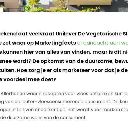
bekend dat veelvraat Unilever De Vegetarische S
e zet waar op Marketingfacts
al aandacht aan w
 kunnen hier van alles van vinden, maar is dit ni
nee wordt? De opkomst van de duurzame, bew
stuiten. Hoe zorg je er als marketeer voor dat je d
 je voordeel mee doet?
Allerhande waarin recepten voor vlees ontbreken kun je 
king van de louter-vleesconsumerende consument. De keu
ager in te lijven onderkent dit: het wordt voor merken st
p de duurzame wens van de consument.