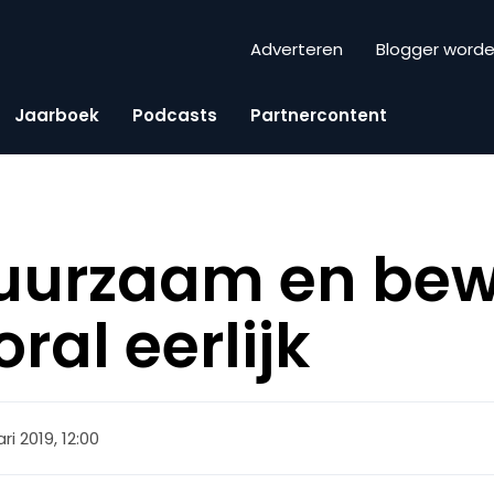
Adverteren
Blogger word
Jaarboek
Podcasts
Partnercontent
duurzaam en bew
ral eerlijk
ri 2019, 12:00