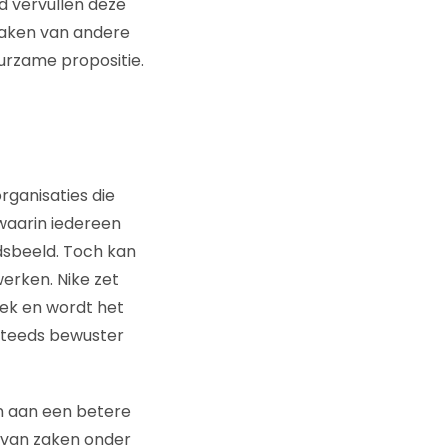
jd vervullen deze
maken van andere
urzame propositie.
rganisaties die
waarin iedereen
jdsbeeld. Toch kan
erken. Nike zet
lek en wordt het
 steeds bewuster
en aan een betere
 van zaken onder