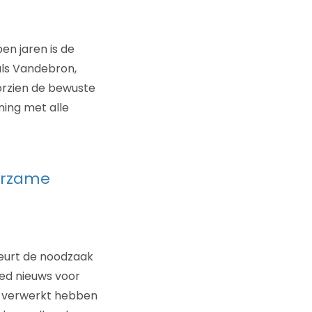
en jaren is de
als Vandebron,
orzien de bewuste
ning met alle
urzame
beurt de noodzaak
oed nieuws voor
ng verwerkt hebben