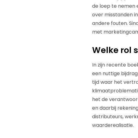
de loep te nemen e
over misstanden i
andere fouten. Sin
met marketingcamp
Welke rol 
In zijn recente boek
een nuttige bijdrag
tijd waar het ver
klimaatproblematie
het de verantwoord
en daarbij rekening
distributeurs, wer
waarderealisatie.