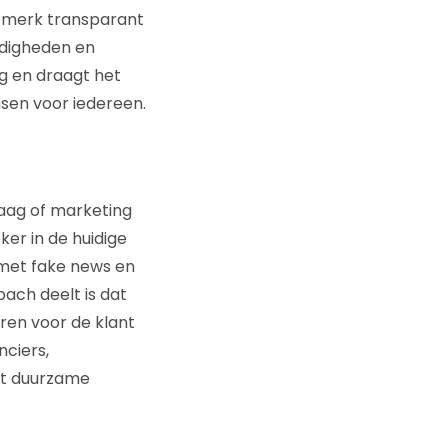
rtmerk transparant
ndigheden en
ng en draagt het
sen voor iedereen.
raag of marketing
ker in de huidige
 met fake news en
ach deelt is dat
ren voor de klant
nciers,
tot duurzame