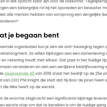
n in dat opzicht klaar zijn voor de toekomst. Tegelijkerti
ngen een belangrijke rol bij het opvoeden en bewuster 
iet alle merken hebben van oorsprong een dergelijke du
eranderen?
dat je begaan bent
oemde organisaties kun je zien als anti-beweging tegen o
winstoogmerk. Ze willen bijdragen aan een samenleving 
gt en rekening houdt met elkaar. Dat past in het huidige ti
amaan veranderen en aan een eerlijkere bedrijfsvoering w
 de
Inspirerende 40
van 2018 staat het bedrijf op de 25e p
 van CEO Phil Knight die stelt dat hij door de jaren heen
 die Nike heeft op de wereld.
met de enorme slagkracht een significante bijdrage lever
en eerste stap om dat te bereiken is om de huidige gang