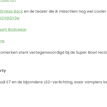
Strikes Back
en de teaser die ik misschien nog wel cooler
ntDYjS0Y3w
ham Bodywear
ons
automerken sterk vertegenwoordigd bij de Super Bowl recla
rty
di S7 en de bijzondere LED-verlichting, waar vampiers ken