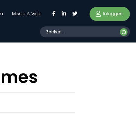
Inloggen
en
Missie & Visie
lames