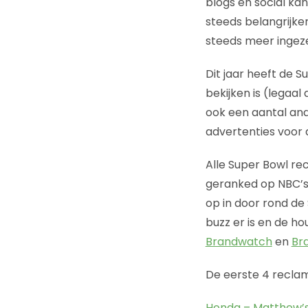
blogs en social kan
steeds belangrijk
steeds meer ingeze
Dit jaar heeft de S
bekijken is (legaal
ook een aantal and
advertenties voor 
Alle Super Bowl re
geranked op NBC’
op in door rond de
buzz er is en de ho
Brandwatch
en
Br
De eerste 4 reclam
Honda – Matthew’s