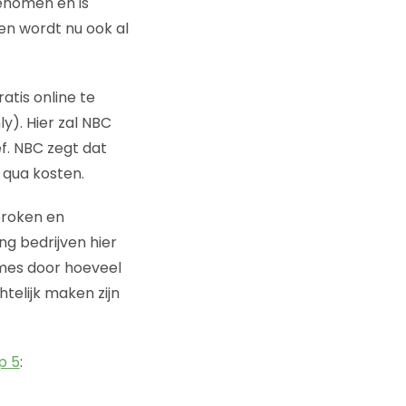
genomen en is
n wordt nu ook al
atis online te
ly). Hier zal NBC
f. NBC zegt dat
 qua kosten.
proken en
g bedrijven hier
ames door hoeveel
htelijk maken zijn
p 5
: