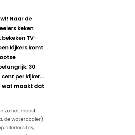
wl! Naar de
eelers keken
st bekeken TV-
oen kijkers komt
rootse
elangrijk. 30
 cent per kijker…
n, wat maakt dat
om zo het meest
a, de watercooler)
allerlei sites,