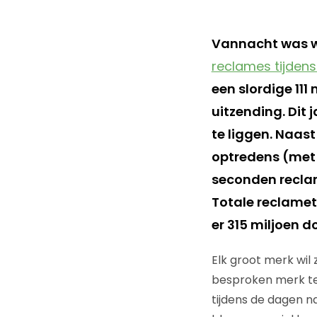
Vannacht was we
reclames tijdens
een slordige 111
uitzending. Dit 
te liggen. Naas
optredens (met 
seconden reclame
Totale reclamet
er 315 miljoen d
Elk groot merk wi
besproken merk te 
tijdens de dagen na