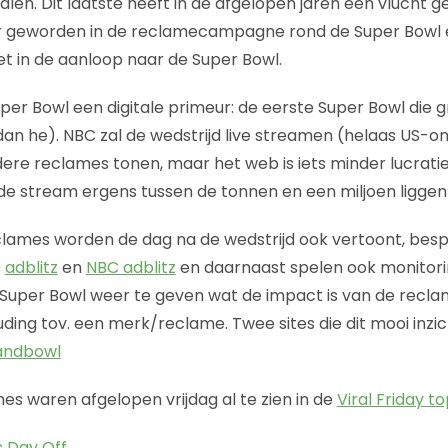
alen. Dit laatste heeft in de afgelopen jaren een vlucht 
er geworden in de reclamecampagne rond de Super Bowl e
t in de aanloop naar de Super Bowl.
uper Bowl een digitale primeur: de eerste Super Bowl die gr
 dan he). NBC zal de wedstrijd live streamen (helaas US-on
ere reclames tonen, maar het web is iets minder lucratie
de stream ergens tussen de tonnen en een miljoen liggen
clames worden de dag na de wedstrijd ook vertoont, bes
s
adblitz
en
NBC adblitz
en daarnaast spelen ook monitorin
 Super Bowl weer te geven wat de impact is van de recl
uding tov. een merk/reclame. Twee sites die dit mooi inzic
andbowl
es waren afgelopen vrijdag al te zien in de
Viral Friday to
 Day Off