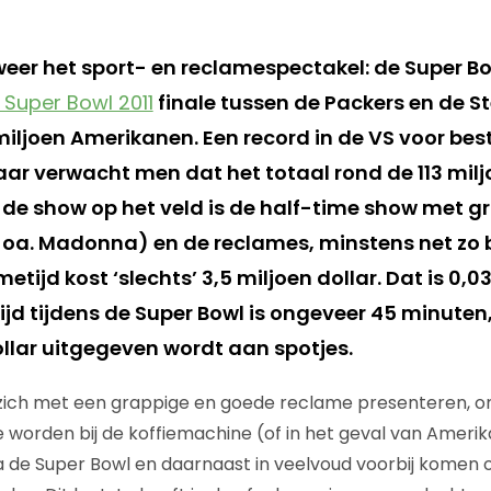
er het sport- en reclamespectakel: de Super Bo
 Super Bowl 2011
finale tussen de Packers en de St
 miljoen Amerikanen. Een record in de VS voor be
jaar verwacht men dat het totaal rond de 113 milj
t de show op het veld is de half-time show met g
oa. Madonna) en de reclames, minstens net zo b
tijd kost ‘slechts’ 3,5 miljoen dollar. Dat is 0,03
ijd tijdens de Super Bowl is ongeveer 45 minute
ollar uitgegeven wordt aan spotjes.
l zich met een grappige en goede reclame presenteren, 
worden bij de koffiemachine (of in het geval van Amerik
 de Super Bowl en daarnaast in veelvoud voorbij komen op 