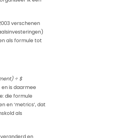
n 2003 verschenen
taalsinvesteringen)
en als formule tot
ment) ÷ $
s en is daarmee
e: die formule
n en ‘metrics’, dat
skold als
 veranderd en