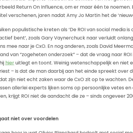
beeld Return On Influence, om er maar één te noemen. Er
itel verschenen, jaren nadat Amy Jo Martin het de ‘nieu
en populistische kreten als ‘De ROI van social media is d
actief bent’, zoals Gary Vaynerchuck naar verluidt onlangs
ns mee naar je CxO. En nog anderen, zoals David Meerma
nd van “zogeheten onderzoek” – dat de vraag naar ROI i
hij
hier
uitlegt en toont. Weinig wetenschappelijk en niet 
riest – is dat de man daarbij aan het einde spreekt over 
at zijn niet echt zaken waar de CxO zit op te wachten. De
ssen allerlei experts lijken soms op persoonlijke vetes e
inden, krijgt ROI niet de aandacht die ze – sinds ongeveer 2
gaat niet over voordelen
eraan hoor je wat Olivier Blanchard bedoelt met social me