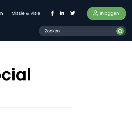
Inloggen
en
Missie & Visie
cial