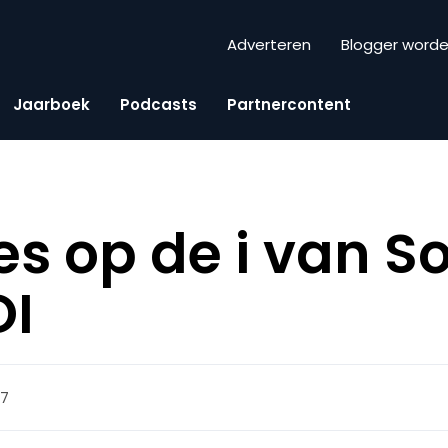
Adverteren
Blogger word
Jaarboek
Podcasts
Partnercontent
es op de i van So
OI
47