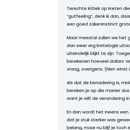
Terechte kritiek op kreten di
“gutfeeling”, denk ik dan, da
een goed zakeninstinct groter
Maar meestal zullen we het ge
dan weer erg kretelogie uita
uiteindelijk blijkt te zijn. 
berekenen hoeveel dollars ‘wi
vraag, overigens. (Niet wins
Als dat de benadering is, mi
bereken je op die manier dus
want je wilt de verandering i
En dan wordt het ineens een s
dat je stuk sterker was gewe
belang, maar nu blijf je toc