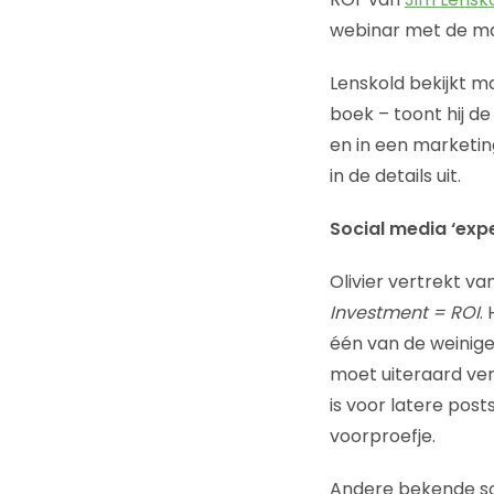
webinar met de m
Lenskold bekijkt ma
boek – toont hij de
en in een marketin
in de details uit.
Social media ‘exp
Olivier vertrekt van
Investment = ROI
.
één van de weinige
moet uiteraard verd
is voor latere pos
voorproefje.
Andere bekende soc