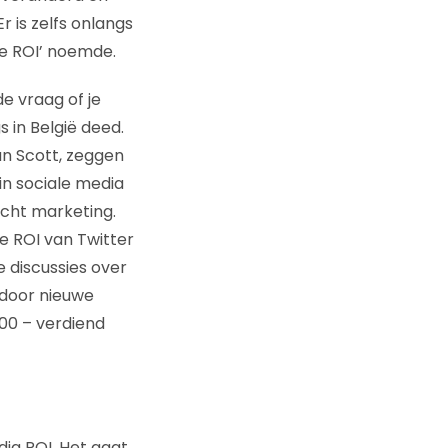
 is zelfs onlangs
we ROI’ noemde.
e vraag of je
 in België deed.
n Scott, zeggen
n sociale media
echt marketing.
de ROI van Twitter
 discussies over
n door nieuwe
000 – verdiend
dia ROI. Het gaat