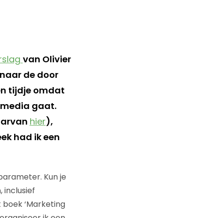
rslag
van Olivier
 naar de door
een tijdje omdat
l media gaat.
daarvan
hier
),
eek had ik een
 parameter. Kun je
 inclusief
et boek ‘Marketing
organiseer ik een