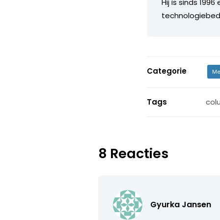
Hij is sinds 199
technologiebedr
Categorie
Me
Tags
col
8 Reacties
Gyurka Jansen