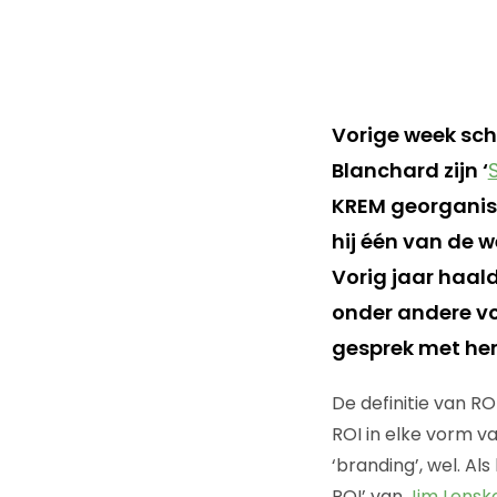
Vorige week sch
Blanchard zijn ‘
KREM georganis
hij één van de w
Vorig jaar haal
onder andere v
gesprek met hem 
De definitie van RO
ROI in elke vorm v
‘branding’, wel. Al
ROI’ van
Jim Lensk