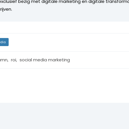
6 exclusief bezig met digitale marketing en digitale transform
ijven.
dia
umn
,
roi
,
social media marketing