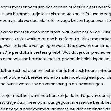
e soms moeten verhullen dat er geen duidelijke cijfers besch
ar is ook helemaal altijd iets mis mee. Je zou zelfs kunnen 
 zou zijn als we daar niet allerlei vage kreten tegenover stel
woon moeten doen met cijfers, wat levert het nu op. Juist daa
demen. “Olivier werkt met een basisformule”, klinkt me ronke
Toegegeven: er is niets van gelogen want dit is gewoon een s
nst’ je per dollar investering hebt. Wat dat je dan precies v
t in economische betekenis per se, gezien de belastingen ed.
ddelbare school economiestof, dan is het toch ineens minde
 niet wat je wilt berekenen, je formule moet nog een paar d
n de ‘winst’ weten tov de verandering in de investeringen.
tukje moeilijker, want hoe bereken je de bijdrage van een s
est als je daar meer op in was gegaan, in essentie ben ik he
h een beetje “underwhelmed” achter terwijl aan het einde van