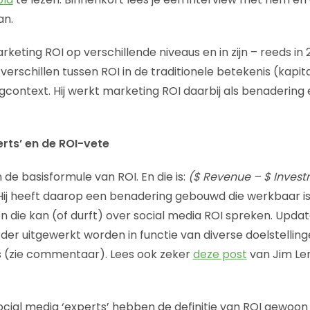
an.
rketing ROI op verschillende niveaus en in zijn – reeds i
 verschillen tussen ROI in de traditionele betekenis (kapi
gcontext. Hij werkt marketing ROI daarbij als benadering 
erts’ en de ROI-vete
 de basisformule van ROI. En die is:
($ Revenue – $ Invest
 Hij heeft daarop een benadering gebouwd die werkbaar i
n die kan (of durft) over social media ROI spreken. Updat
er uitgewerkt worden in functie van diverse doelstellinge
ts (zie commentaar). Lees ook zeker
deze post
van Jim Len
ial media ‘experts’ hebben de definitie van ROI gewoon