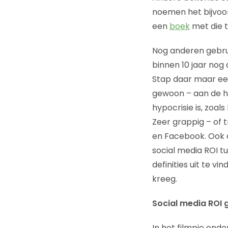
noemen het bijvoor
een
boek
met die t
Nog anderen gebruik
binnen 10 jaar nog 
Stap daar maar ee
gewoon – aan de ha
hypocrisie is, zoals 
Zeer grappig – of t
en Facebook. Ook d
social media ROI tu
definities uit te v
kreeg.
Social media ROI 
In het filmpje ond