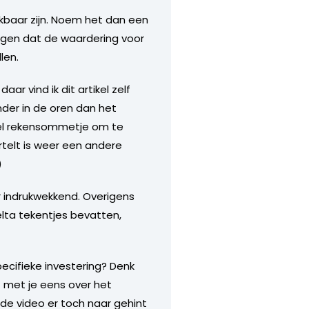
ikbaar zijn. Noem het dan een
zeggen dat de waardering voor
len.
r vind ik dit artikel zelf
nder in de oren dan het
impel rekensommetje om te
ertelt is weer een andere
)
r indrukwekkend. Overigens
elta tekentjes bevatten,
pecifieke investering? Denk
t met je eens over het
 de video er toch naar gehint