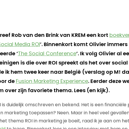
reef Rob van den Brink van KREM een kort
boekve
Social Media ROI
’. Binnenkort komt Olivier immers
eerde ‘
The Social Conference
’. Ik volg Olivier al 
einigen is die over ROI spreekt als het over socia
de ik hem twee keer naar België (verslag op M! 
oor de
Fusion Marketing Experience
. Eerder deze w
over zijn favoriete thema. Lees (en kijk).
I is duidelijk omschreven en bekend. Het is een financiële
an marketing toepassen? Neen. Maar in heel veel gevallen,
s het thema ROI in marketing je boeit, raad ik je aan om h
old
te lezen. Binnenkort lees je een interview met hem en 