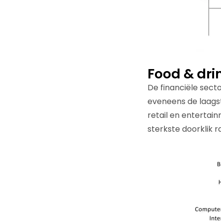
Food & dri
De financiële sec
eveneens de laagst
retail en entertain
sterkste doorklik ra