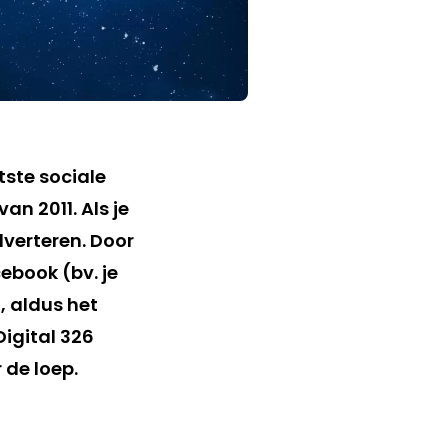
ste sociale
n 2011. Als je
verteren. Door
ebook (bv. je
, aldus het
igital 326
 de loep.