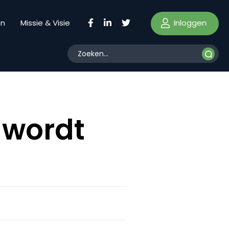
Inloggen
en
Missie & Visie
 wordt