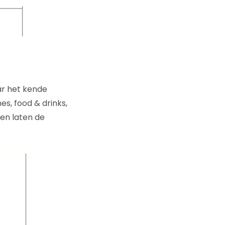
ar het kende
s, food & drinks,
den laten de