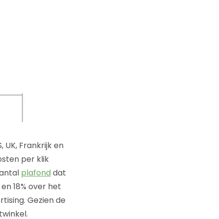
 UK, Frankrijk en
sten per klik
aantal
plafond
dat
 en 18% over het
tising. Gezien de
twinkel.