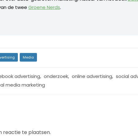
 van de twee
Groene Nerds
.
vertising
Media
ebook advertising
,
onderzoek
,
online advertising
,
social adv
ial media marketing
 reactie te plaatsen.