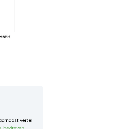
aarnaast vertel
a-bedreven