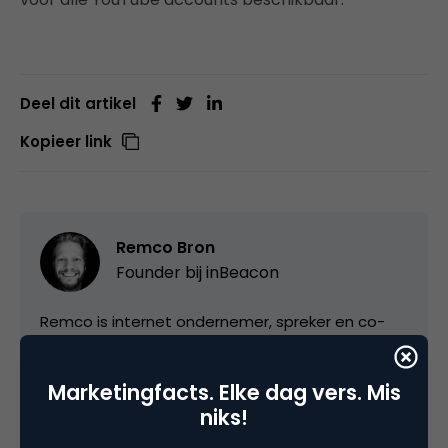
Deel dit artikel
Kopieer link
Remco Bron
Founder bij
inBeacon
Remco is internet ondernemer, spreker en co-
founder van
inBeacon
. Hij werkt voor klanten als
KPN, ANWB, NOS, Vodafone, Sony, Leaseplan,
Marketingfacts. Elke dag vers. Mis
Reed Business, Ministerie van Defensie,
niks!
Oplaadpalen.nl en Rabobank. Zijn persoonlijke