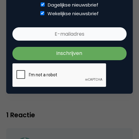
website is
remcobron.com
en hij blogt over
Dagelijkse nieuwsbrief
iBeacon marketing op
iBeacon-retail.nl
Wekelijkse nieuwsbrief
Categorie
Media
Tags
online video
,
youtube
1 Reactie