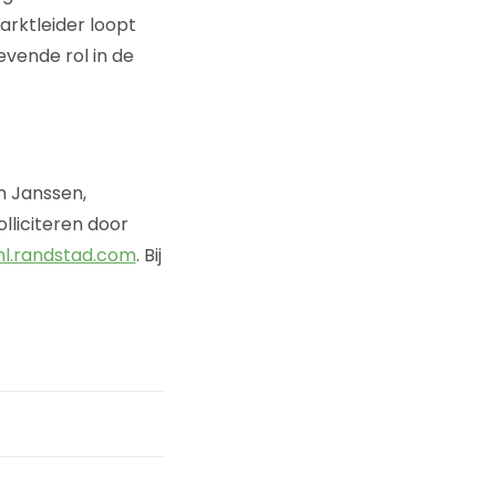
arktleider loopt
evende rol in de
n Janssen,
lliciteren door
nl.randstad.com
. Bij