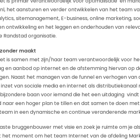
et is primair verantwoordelijk voor optimalisatie en m
nl, het aansturen en verder ontwikkelen van het team va
lytics, sitemanagement, E-business, online marketing, so
 en ontwikkeling en het leggen en onderhouden van rele
e Randstad organisatie.
ijzonder maakt
t is samen met zijn/haar team verantwoordelijk voor het
aag en aanbod op internet en de afstemming hiervan op d
ngen. Naast het managen van de funnel en verhogen van d
 inzet van sociale media en internet als distributiekanaal r
jzondere baan voor iemand die het een uitdaging vindt 
d naar een hoger plan te tillen en dat samen te doen met
e team in een dynamische en continue veranderende mark
iaste bruggenbouwer met visie en zoek je ruimte om je als
it het moment om het team Internet van de afdeling Mar