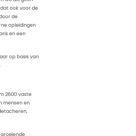
t dat ook voor de
door de
rne opleidingen
aris en een
jaar op basis van
.
im 2600 vaste
in mensen en
detacheren,
 groeiende