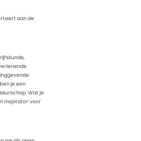
rteert aan de
ijfskunde,
tverlenende
idinggevende
 ben je een
iseurschap. Wat je
n inspirator voor
en we als geen