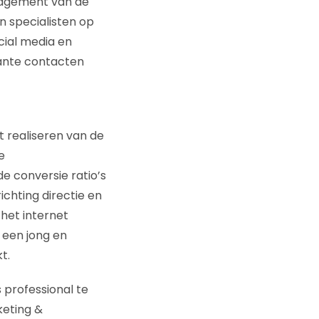
anagement van de
n specialisten op
cial media en
vante contacten
 realiseren van de
e
e conversie ratio’s
ichting directie en
het internet
 een jong en
t.
 professional te
keting &