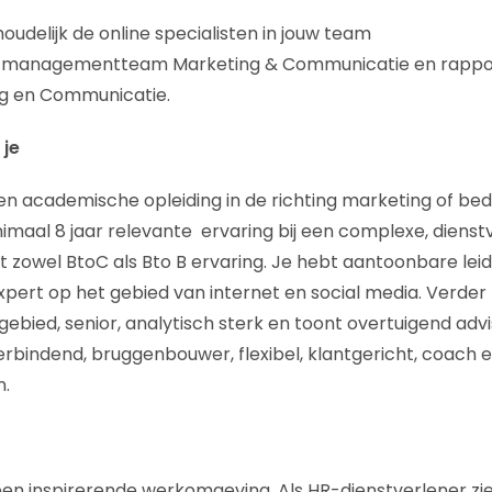
oudelijk de online specialisten in jouw team
et managementteam Marketing & Communicatie en rappo
ng en Communicatie.
 je
en academische opleiding in de richting marketing of bedr
maal 8 jaar relevante ervaring bij een complexe, diens
bt zowel BtoC als Bto B ervaring. Je hebt aantoonbare le
xpert op het gebied van internet en social media. Verder
kgebied, senior, analytisch sterk en toont overtuigend adv
erbindend, bruggenbouwer, flexibel, klantgericht, coach e
n.
een inspirerende werkomgeving. Als HR-dienstverlener zi