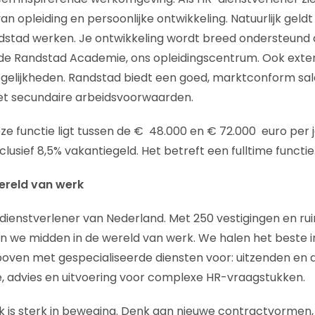
n opleiding en persoonlijke ontwikkeling. Natuurlijk geld
dstad werken. Je ontwikkeling wordt breed ondersteund 
t de Randstad Academie, ons opleidingscentrum. Ook exte
gelijkheden. Randstad biedt een goed, marktconform sal
ket secundaire arbeidsvoorwaarden.
eze functie ligt tussen de € 48.000 en € 72.000 euro per 
clusief 8,5% vakantiegeld. Het betreft een fulltime functie
ereld van werk
dienstverlener van Nederland. Met 250 vestigingen en ru
 we midden in de wereld van werk. We halen het beste 
boven met gespecialiseerde diensten voor: uitzenden en 
e, advies en uitvoering voor complexe HR-vraagstukken.
 is sterk in beweging. Denk aan nieuwe contractvormen,