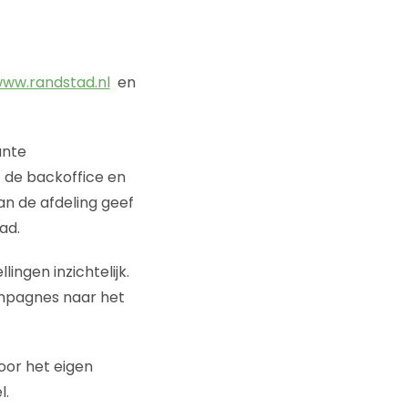
ww.randstad.nl
en
ante
 de backoffice en
 de afdeling geef
ad.
ingen inzichtelijk.
ampagnes naar het
oor het eigen
l.