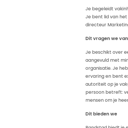
Je begeleidt vakinh
Je bent lid van h
directeur Marketi
Dit vragen we van
Je beschikt over e
aangevuld met mini
organisatie. Je he
ervaring en bent e
autoriteit op je va
persoon betreft: v
mensen om je hee
Dit bieden we
Randstad biedt je 