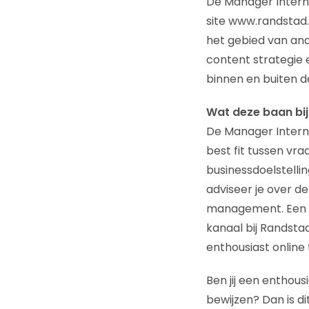
De Manager Intern
site www.randstad.
het gebied van ana
content strategie
binnen en buiten d
Wat deze baan b
De Manager Interne
best fit tussen vr
businessdoelstelli
adviseer je over de
management. Een bi
kanaal bij Randsta
enthousiast onlin
Ben jij een enthous
bewijzen? Dan is d