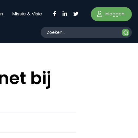
Inloggen
en
Missie & Visie
et bij