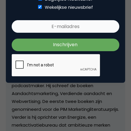
Wekelijkse nieuwsbrief
Deel dit artikel
Kopieer link
Klaas Weima
Founder & Managing Director bij
Energize + CMOtalk
Klaas (1976) is ondernemer, schrijver, spreker en
podcastmaker. Hij schreef de boeken
Aandachtsmarketing, Verdiende aandacht en
Webvertising. De eerste twee boeken zijn
genomineerd voor de PIM Marketingliteratuurprijs.
Verder is hij oprichter van Energize, een
merkactivatiebureau dat ambitieuze merken