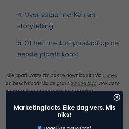
4. Over saaie merken en
storytelling
5. Of het merk of product op de
eerste plaats komt
Alle SparkCasts zijn ook te downloaden via
iTunes
en beschikbaar via de gratis
iPhone app
. Ook deze
podcast is opgenomen in de prachtige
geluidsstudio van
Dedacom
in Amsterdam.
Marketingfacts. Elke dag vers. Mis
Bedankt!
niks!
Dagelijkse nieuwsbrief