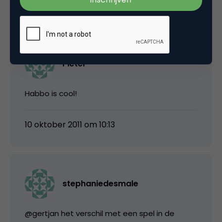
10 oktober 2011 om 06:27
Pieter
Habbo is cool!
10 oktober 2011 om 10:13
stephaniedesmale
@gertjan het verschil met een spel in de