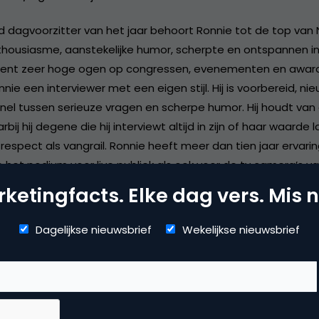
 dagvoorzitter van het jaar behoort Ronnie tot de top van 
nthousiasme, aanstekelijke humor, scherpte en ontspannen in
ent zeer hoge ogen op congressen, evenementen en award u
nie een interviewer met een eigen stijl. Hij is voorbereid, ni
nel tussen serieuze vragen en scherpe humor. Hij houdt va
ij hij degene die hij interviewt altijd in zijn of haar waarde l
respect als vangrail. Ronnie heeft meer dan tien jaar ervarin
p het podium voor live publiek als ook voor de tv camera’s v
ketingfacts. Elke dag vers. Mis n
Dagelijkse nieuwsbrief
Wekelijkse nieuwsbrief
dia
ine video