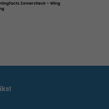
tingfacts Zomercheck – Wing
ng
iks!