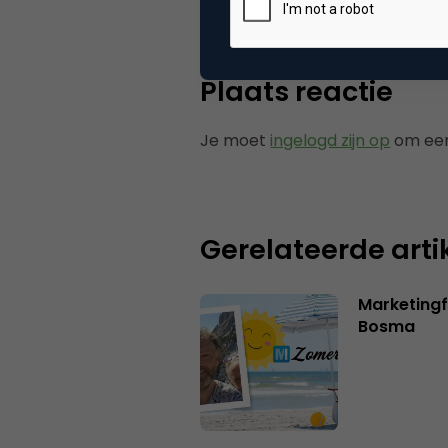
Plaats reactie
Je moet
ingelogd zijn op
om een
Gerelateerde arti
Marketing
Bosma