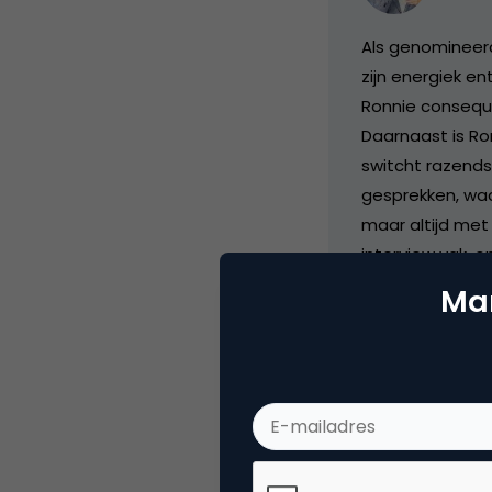
Als genomineerd
zijn energiek e
Ronnie consequ
Daarnaast is Ron
switcht razends
gesprekken, waarb
maar altijd met 
interview vak, o
7DTV.
Mar
Categorie
Me
Tags
onl