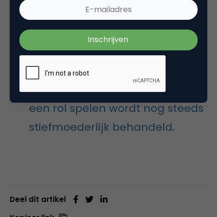
CEO vooral resultaten zien. Focussen op de klant is
daar de ‘condition sine qua non’ voor.
De klantervaring en
gebruikerservaring, waarin
content, conversie en usability
een rol spelen wordt nog steeds
stiefmoederlijk behandeld.
Deel dit artikel