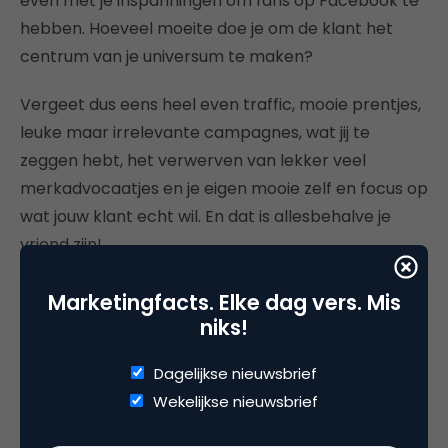
even met je inspanningen om fans op Facebook te
hebben. Hoeveel moeite doe je om de klant het
centrum van je universum te maken?
Vergeet dus eens heel even traffic, mooie prentjes,
leuke maar irrelevante campagnes, wat jij te
zeggen hebt, het verwerven van lekker veel
merkadvocaatjes en je eigen mooie zelf en focus op
wat jouw klant echt wil. En dat is allesbehalve je
vriend zijn!
Ik weet het: branding is belangrijk, de CEO wil zo
Marketingfacts. Elke dag vers. Mis
graag een kleurige site, je moet de ‘pipeline’ vullen
niks!
en je wordt afgerekend op irrelevante
Dagelijkse nieuwsbrief
kwantitatieve in plaats van kwalitatieve data.
Wekelijkse nieuwsbrief
Maar, hoe je ook draait of keert: uiteindelijk wil je