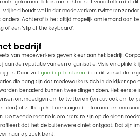
erecht gekomen. Ik kan me echter niet voorstellen dat dit 
 Vrijheid houdt wel in dat medewerkers twitteren zonder 
et anders. Achteraf is het altijd mogelijk om iemand aan 
g of een ‘slip of the keyboard’.
et bedrijf
eets van medewerkers geven kleur aan het bedrijf. Corpo
 aan de reputatie van een organisatie. Visie en opinie kr
krijgen. Daar valt
goed op te sturen
door dit vanuit de org
saties die bang zijn dat medewerkers zich in de kijker spe
worden benaderd kunnen twee dingen doen. Het eerste i
ensen ontmoedigen om te twitteren (en dus ook om te p
reden) of zelfs op het onzinnige idee komen om een soor
. De tweede reactie is om trots te zijn op de eigen medew
profileert dat het de buitenwereld niet ontgaat. Dat zijn
ver naar op zoek bent.