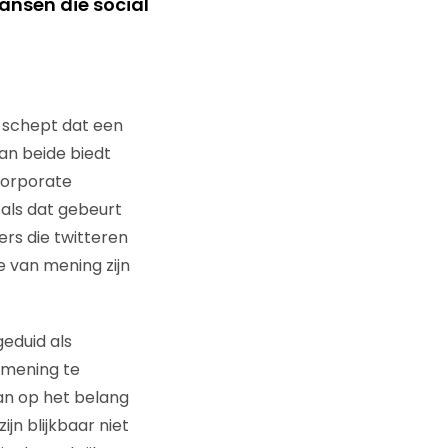
ansen die social
 schept dat een
an beide biedt
 corporate
als dat gebeurt
rs die twitteren
e van mening zijn
eduid als
n mening te
aan op het belang
jn blijkbaar niet