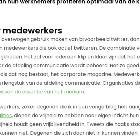
n hun werknemers profiteren optimaal van de k
r medewerkers
eloverwogen gebruik maken van bijvoorbeeld twitter, dan
n medewerkers die ook actief twitteren. De combinatie v
jkheden. Het zal voor iedereen klip en klaar zijn dat het
r de afdeling communicatie wordt beheerd. Net zo goed 
 als dat nog bestaat, het corporate magazine. Medewerke
verlengstuk van de afdeling communicatie. Organisaties di
issen de essentie van het medium
.
rkers, zeker degenen die ik in een vorige blog heb aang
ities
, dienen de vrijheid te hebben naar eigen inzicht hu
ijheid houdt geen vrijblijvendheid in. Tweets die haaks st
nnen niet. Degenen die zich daar niet in kunnen vinden, zi