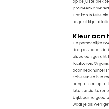
op de juiste plek t
probleem oplevert.
Dat kan in feite ni
ongelukkige uitlatin
Kleur aan h
De persoonlijke tw
dragen zodoende bij
als ze een gezicht 
faciliteren. Organi
door headhunters 
schieten en hun m
congressen op te t
laten ondertekenen
blijkbaar zo goed 
waar je als werkge