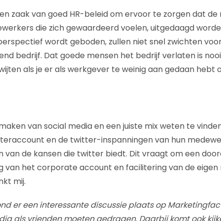
 een zaak van goed HR-beleid om ervoor te zorgen dat d
ewerkers die zich gewaardeerd voelen, uitgedaagd worde
rspectief wordt geboden, zullen niet snel zwichten voor
d bedrijf. Dat goede mensen het bedrijf verlaten is nooit 
wijten als je er als werkgever te weinig aan gedaan hebt 
 maken van social media en een juiste mix weten te vinden
tteraccount en de twitter-inspanningen van hun medew
n van de kansen die twitter biedt. Dit vraagt om een do
 van het corporate account en facilitering van de eige
kt mij.
d er een interessante discussie plaats op Marketingfac
dia als vrienden moeten gedragen. Daarbij komt ook kijke