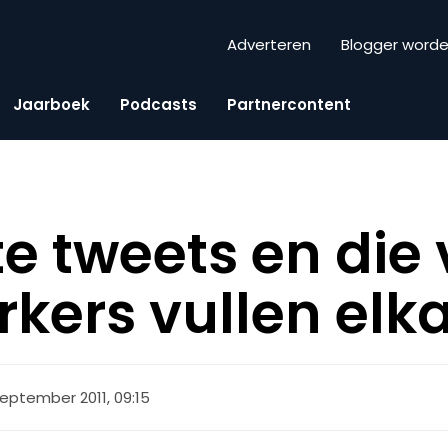
Adverteren
Blogger word
Jaarboek
Podcasts
Partnercontent
e tweets en die
ers vullen elk
september 2011, 09:15