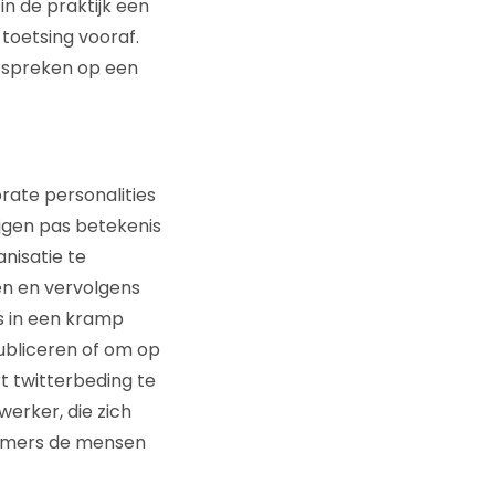
in de praktijk een
toetsing vooraf.
te spreken op een
rate personalities
ijgen pas betekenis
anisatie te
len en vervolgens
s in een kramp
ubliceren of om op
t twitterbeding te
erker, die zich
 immers de mensen