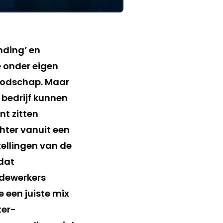
nding’ en
e onder eigen
oodschap. Maar
 bedrijf kunnen
nt zitten
hter vanuit een
ellingen van de
 dat
edewerkers
 een juiste mix
ter-