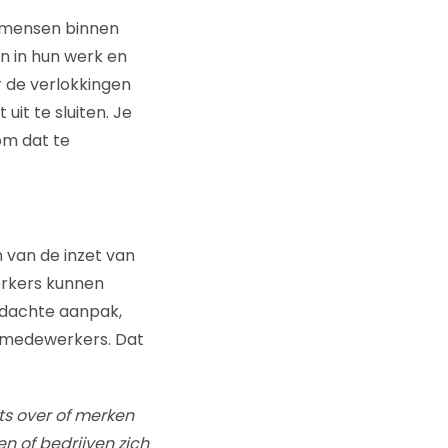
e mensen binnen
n in hun werk en
 de verlokkingen
uit te sluiten. Je
om dat te
 van de inzet van
erkers kunnen
ordachte aanpak,
n medewerkers. Dat
ts over of merken
n of bedrijven zich