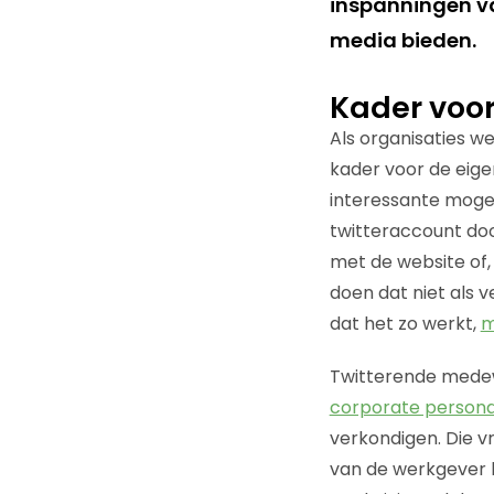
inspanningen va
media bieden.
Kader voo
Als organisaties w
kader voor de eige
interessante mogeli
twitteraccount doo
met de website of,
doen dat niet als 
dat het zo werkt,
m
Twitterende medewe
corporate personal
verkondigen. Die vr
van de werkgever ku