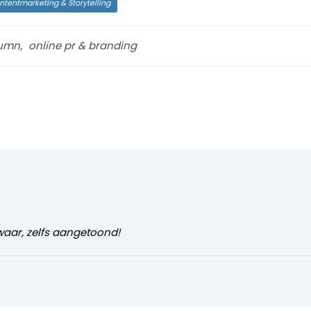
ntentmarketing & Storytelling
umn
,
online pr & branding
waar, zelfs aangetoond!