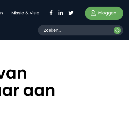
Inloggen
en
Missie & Visie
 van
aar aan