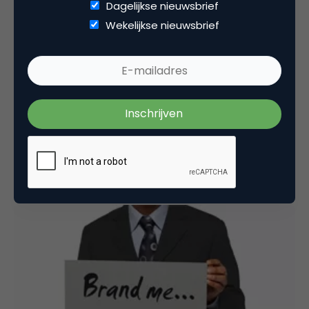
Dagelijkse nieuwsbrief
Wekelijkse nieuwsbrief
Contentmarketing & Storytelling
Waarom laat DigiNotar niets van zich horen? Wie
zwijgt stemt toe.
Na de autoritaire diskwalificatie van minister
Donner, de Orde van Advocaten die het vertrouwen
heeft opgezegd in DigiNotar, VNO-NCW die…