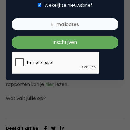
Wekelijkse nieuwsbrief
Er zijn drie soorten technologieën die sterk naar
voren komen in dit Hype Cycle rapport. Degene die
zijn gericht op communicatie (wireless en de
“Internet of Things”), analytics (image recognition)
en interfaces (gesture recognition die in
combinatie met Augmented Reality de User
Experience gaat bevorderen).
Gartner’s persbericht omtrent de Hype Cycle
rapporten kun je
hier
lezen.
Wat valt jullie op?
Deel dit artikel