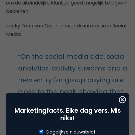
om de uiteindelijke klant zo goed mogelijk te blijven
bedienen.
Jacky Fenn van Gartner over de interesse in Social
Media:
“On the social media side, social
analytics, activity streams and a
new entry for group buying are
close to the peak, showing that
the era of sky-high valuations
Marketingfacts. Elke dag vers. Mis
for web 2.0 startups is not yet
niks!
over.”
Dagelijkse nieuwsbrief