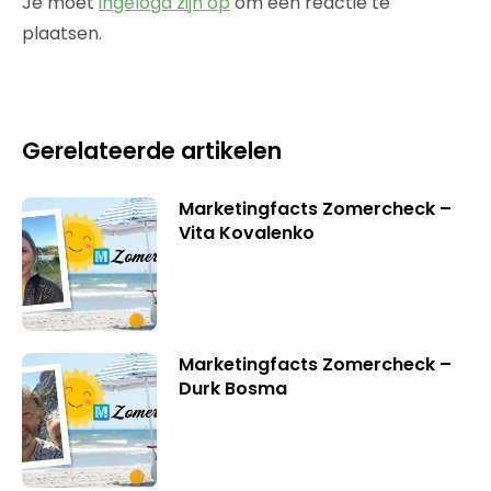
Je moet
ingelogd zijn op
om een reactie te
plaatsen.
Gerelateerde artikelen
Marketingfacts Zomercheck –
Vita Kovalenko
Marketingfacts Zomercheck –
Durk Bosma