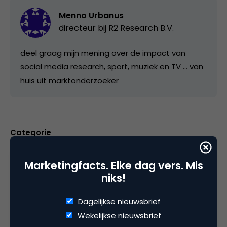
Menno Urbanus
directeur bij
R2 Research B.V.
deel graag mijn mening over de impact van
social media research, sport, muziek en TV ... van
huis uit marktonderzoeker
Categorie
Media
Marketingfacts. Elke dag vers. Mis
niks!
Tags
facebook marketing
,
onderzoek
,
Dagelijkse nieuwsbrief
social media marketing
Wekelijkse nieuwsbrief