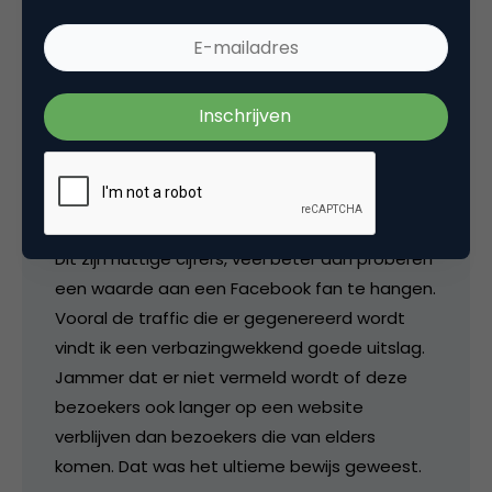
5 Reacties
Christiaan Beem
Dit zijn nuttige cijfers, veel beter dan proberen
een waarde aan een Facebook fan te hangen.
Vooral de traffic die er gegenereerd wordt
vindt ik een verbazingwekkend goede uitslag.
Jammer dat er niet vermeld wordt of deze
bezoekers ook langer op een website
verblijven dan bezoekers die van elders
komen. Dat was het ultieme bewijs geweest.