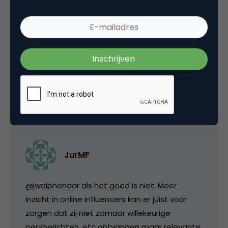
oh jee, gaan PR-bureaus straks massaal de
online influencers lastig vallen met
persberichten, persreisjes en producten om te
testen 🙂
26 april 2011 om 12:20
JurMF
@jwalphenaar als het goed is niet. Meer
inzicht in online influencers kan er juist voor
zorgen dat zij niet zomaar willekeurige
persberichten, etc ontvangen maar relevante