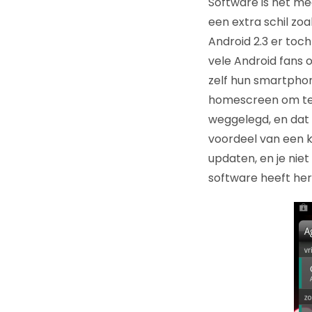
Software is het mee
een extra schil zo
Android 2.3 er toch
vele Android fans ov
zelf hun smartphon
homescreen om te b
weggelegd, en dat 
voordeel van een ka
updaten, en je nie
software heeft her