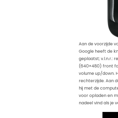
Aan de voorzijde v
Google heeft de kn
geplaatst; v.l.n.r.
(640×480) front fa
volume up/down. H
rechterzijde. Aan 
hij met de compute
voor opladen en met
nadeel vind als je ve