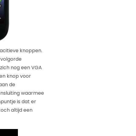
acitieve knoppen.
 volgorde
t zich nog een VGA
een knop voor
aan de
ansluiting waarmee
untje is dat er
och altijd een