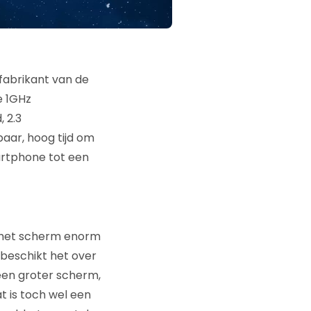
 fabrikant van de
e 1GHz
 2.3
baar, hoog tijd om
rtphone tot een
dat het scherm enorm
 beschikt het over
een groter scherm,
t is toch wel een