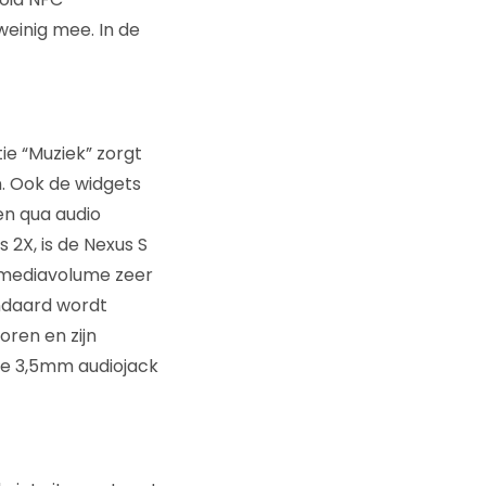
 weinig mee. In de
ie “Muziek” zorgt
n. Ook de widgets
en qua audio
2X, is de Nexus S
t mediavolume zeer
andaard wordt
oren en zijn
de 3,5mm audiojack