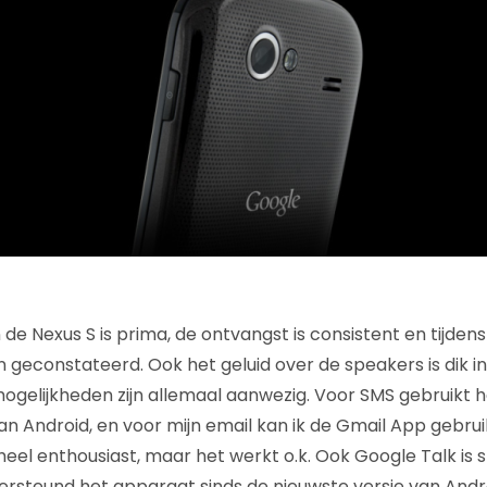
 de Nexus S is prima, de ontvangst is consistent en tijdens
geconstateerd. Ook het geluid over de speakers is dik in
gelijkheden zijn allemaal aanwezig. Voor SMS gebruikt 
an Android, en voor mijn email kan ik de Gmail App gebrui
 heel enthousiast, maar het werkt o.k. Ook Google Talk is
rsteund het apparaat sinds de nieuwste versie van Andr