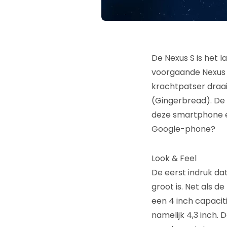
De Nexus S is het l
voorgaande Nexus O
krachtpatser draai
(Gingerbread). De t
deze smartphone e
Google-phone?
Look & Feel
De eerst indruk dat
groot is. Net als de
een 4 inch capaciti
namelijk 4,3 inch.