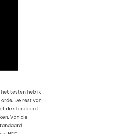
 het testen heb ik
 orde. De rest van
het de standaard
ken. Van die
 standaard
oid NFC