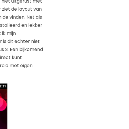
 niet uitgerust met
 ziet de layout van
n de vinden. Net als
ïnstalleerd en lekker
ik mijn
is dit echter niet
us S. Een bijkomend
irect kunt
droid met eigen