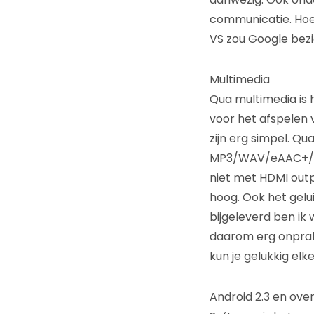
communicatie. Ho
VS zou Google bezi
Multimedia
Qua multimedia is 
voor het afspelen v
zijn erg simpel. 
MP3/WAV/eAAC+/AC3/
niet met HDMI outp
hoog. Ook het gelu
bijgeleverd ben ik w
daarom erg onprakt
kun je gelukkig elk
Android 2.3 en ove