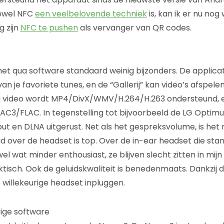
ewel NFC
een veelbelovende techniek
is, kan ik er nu nog
g zijn
NFC te pushen
als vervanger van QR codes.
het qua software standaard weinig bijzonders. De applicat
an je favoriete tunes, en de “Gallerij” kan video’s afspele
Qua video wordt MP4/DivX/WMV/H.264/H.263 ondersteund, 
FLAC. In tegenstelling tot bijvoorbeeld de LG Optimus 
ut en DLNA uitgerust. Net als het gespreksvolume, is he
id over de headset is top. Over de in-ear headset die st
el wat minder enthousiast, ze blijven slecht zitten in mijn 
isch. Ook de geluidskwaliteit is benedenmaats. Dankzij 
e willekeurige headset inpluggen.
rige software