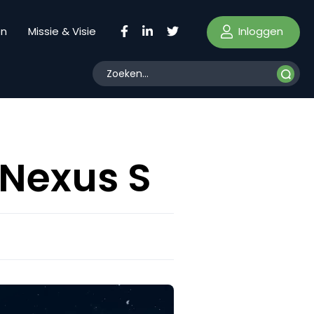
Inloggen
en
Missie & Visie
 Nexus S