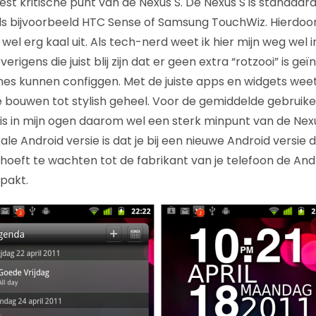
st kritische punt van de Nexus S. De Nexus S is standaard
als bijvoorbeeld HTC Sense of Samsung TouchWiz. Hierdoor
 wel erg kaal uit. Als tech-nerd weet ik hier mijn weg wel i
erigens die juist blij zijn dat er geen extra “rotzooi” is ge
es kunnen configgen. Met de juiste apps en widgets weet 
ouwen tot stylish geheel. Voor de gemiddelde gebruiker 
is in mijn ogen daarom wel een sterk minpunt van de Nex
le Android versie is dat je bij een nieuwe Android versie d
t hoeft te wachten tot de fabrikant van je telefoon de An
pakt.