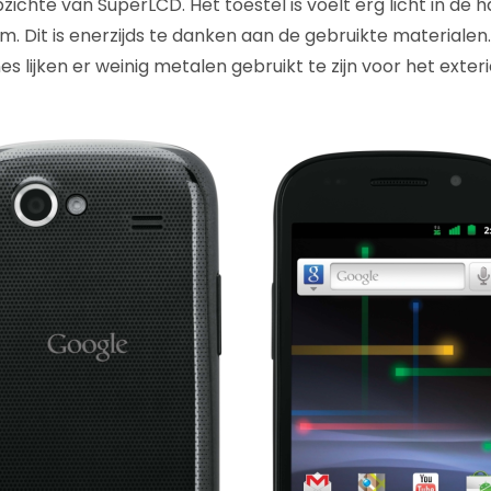
zichte van SuperLCD. Het toestel is voelt erg licht in de
am. Dit is enerzijds te danken aan de gebruikte materiale
 lijken er weinig metalen gebruikt te zijn voor het exter