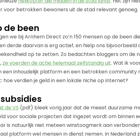
terieuze
helikopter die midden in de stad landt
: het zijn n
ar voor betrokken bewoners uit de stad relevant genoeg.
p de been
gen we bij Arnhem Direct zo’n 150 mensen op de been die
n derde daarvan is erg actief, en hielp ons bijvoorbee
ekendheid op te zetten. Zo bedachten bloggers om de
,
ze voerden de actie helemaal zelfstandig uit
. Wat ik voo
m een inhoudelijk platform en een betrokken community n
t: hoe verdien je geld in een lokale niche op internet?
subsidies
it de VS
(pdf) bleek vorig jaar dat de meest duurzame 
Geld voor sociale projecten dat ingezet wordt om binnen e
r is natuurlijk niet meteen winstoogmerk aan verbonden
aal platform wel mensen in dienst nemen. In Nederland zi