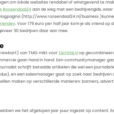
ngen om lokale websites rendabel of winstgevend te mak
e Roosendaal24
aan de weg met een bedrijvengids, waar 
 blogpagina (http://www.roosendaal24.nl/business )kunn
vrienden
. Voor 179 euro per half jaar kom je als vriend op de
geveer 30 bedrijven daar aan mee.
e
brewbart) van TMG mikt voor
Dichtbij.nl
op gecombineerd
commercie gaan hand in hand. Een communitymanager gaat
rnalist schrijft betaalde artikelen die wel een journalis
 dus), en een salesmanager gaat op zoek naar bedrijven d
illen maken op verschillende manieren: banners, adverto
hebben we het afgelopen jaar puur ingezet op content. Ee