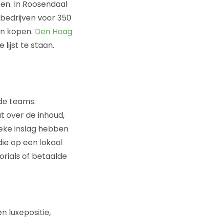
en. In Roosendaal
bedrijven voor 350
en kopen.
Den Haag
 lijst te staan.
e teams:
 over de inhoud,
tieke inslag hebben
ie op een lokaal
rials of betaalde
n luxepositie,