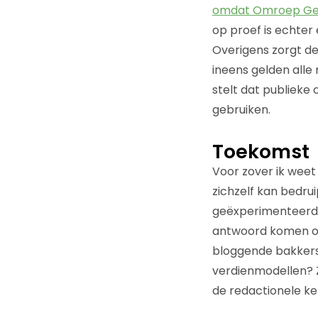
omdat Omroep Ge
op proef is echter
Overigens zorgt d
ineens gelden alle
stelt dat publiek
gebruiken.
Toekomst
Voor zover ik weet
zichzelf kan bedruip
geëxperimenteerd w
antwoord komen op d
bloggende bakkers 
verdienmodellen? Zi
de redactionele ke