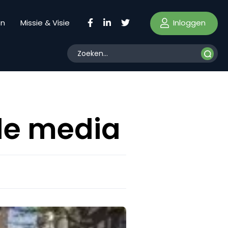
Inloggen
en
Missie & Visie
le media