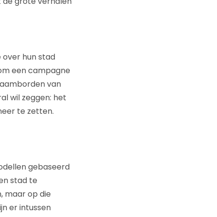
iet de grote verhalen
 over hun stad
ld om een campagne
 naamborden van
ral wil zeggen: het
eer te zetten.
modellen gebaseerd
en stad te
, maar op die
jn er intussen