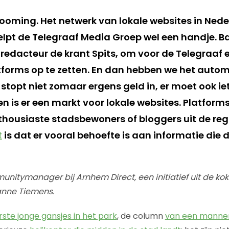
booming. Het netwerk van lokale websites in Nede
helpt de Telegraaf Media Groep wel een handje. B
fdredacteur de krant Spits, om voor de Telegraaf
tforms op te zetten. En dan hebben we het autom
stopt niet zomaar ergens geld in, er moet ook i
en is er een markt voor lokale websites. Platform
housiaste stadsbewoners of bloggers uit de regi
t
is dat er vooral behoefte is aan informatie die d
unitymanager bij Arnhem Direct, een initiatief uit de ko
janne Tiemens.
rste jonge gansjes in het park
, de column
van een manne