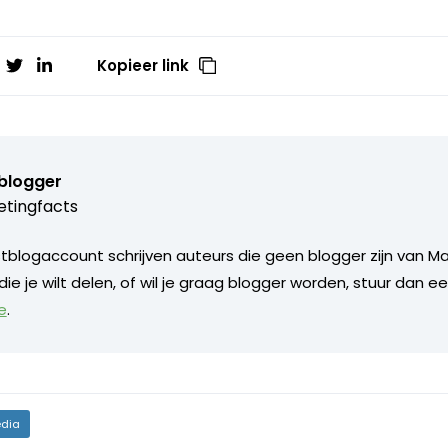
Kopieer link
blogger
tingfacts
blogaccount schrijven auteurs die geen blogger zijn van Ma
 die je wilt delen, of wil je graag blogger worden, stuur dan e
e
.
dia