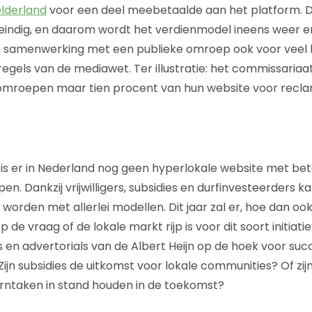
lderland
voor een deel meebetaalde aan het platform. 
 eindig, en daarom wordt het verdienmodel ineens weer er
e samenwerking met een publieke omroep ook voor veel 
 regels van de mediawet. Ter illustratie: het commissaria
e omroepen maar tien procent van hun website voor rec
 is er in Nederland nog geen hyperlokale website met bet
en. Dankzij vrijwilligers, subsidies en durfinvesteerders ka
orden met allerlei modellen. Dit jaar zal er, hoe dan ook
e vraag of de lokale markt rijp is voor dit soort initiati
en advertorials van de Albert Heijn op de hoek voor suc
jn subsidies de uitkomst voor lokale communities? Of zijn h
rntaken in stand houden in de toekomst?