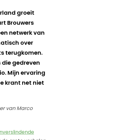
rland groeit
art Brouwers
 een netwerk van
atisch over
ets terugkomen.
s die gedreven
o. Mijn ervaring
e krant net niet
ker van Marco
nverslindende