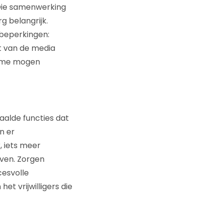
Die samenwerking
g belangrijk.
beperkingen:
at van de media
lame mogen
aalde functies dat
n er
, iets meer
even. Zorgen
cesvolle
et vrijwilligers die