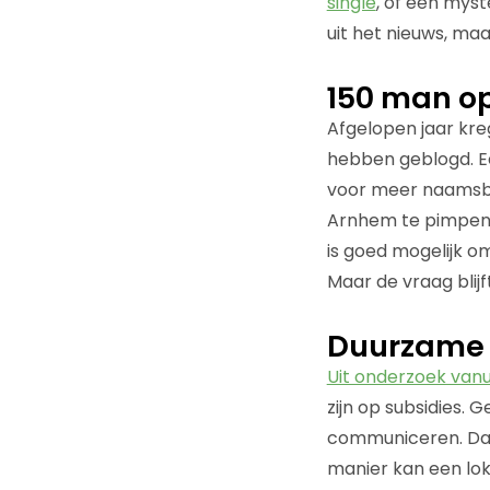
single
, of een mys
uit het nieuws, ma
150 man o
Afgelopen jaar kre
hebben geblogd. Ee
voor meer naamsb
Arnhem te pimpen
is goed mogelijk o
Maar de vraag blijf
Duurzame 
Uit onderzoek vanu
zijn op subsidies. 
communiceren. Daa
manier kan een lok