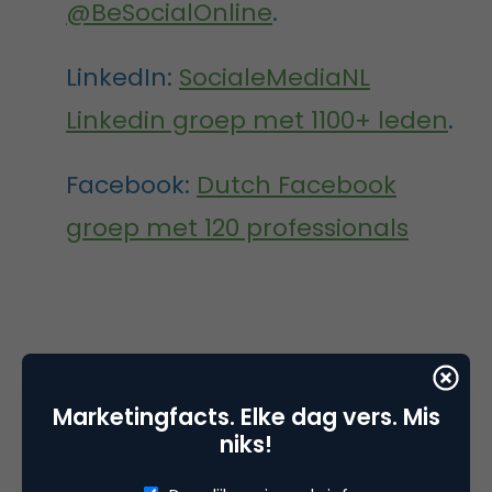
@BeSocialOnline
.
LinkedIn:
SocialeMediaNL
Linkedin groep met 1100+ leden
.
Facebook:
Dutch Facebook
groep met 120 professionals
Deel dit artikel
Marketingfacts. Elke dag vers. Mis
Kopieer link
niks!