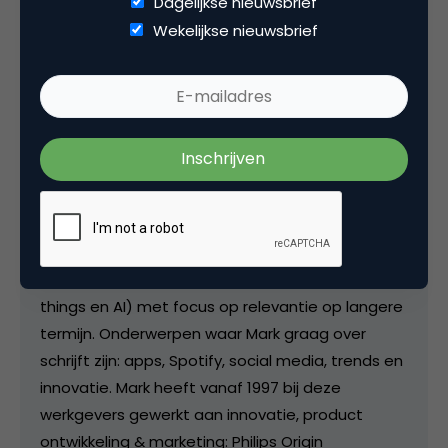
Dagelijkse nieuwsbrief
Wekelijkse nieuwsbrief
Mark de Bruin
Innovatiestrateeg bij
Consumentenbond
Mark de Bruin (@mdebruin) schreef in 2007 zijn
eerste blog bij Marketingfacts. Inmiddels zijn het
er meer dan 150. Mark (1976) is senior marketeer
met expertises in innovatie, online marketing,
mobiliteit en digitale proposities via nieuwe
media (internet, apps, social media, internet of
things en AI) met focus op relevantie op langere
termijn. Onderwerpen waar Mark graag over
schrijft zijn: apps, Spotify, social media, trends en
innovatie. Mark heeft vanaf 1997 bij deze
werkgevers gewerkt aan innovatie, product
ontwikkeling & marketing: Philips Origin