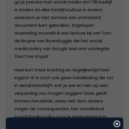
ga je precies met social media om? Elk bedrijf
is anders en elke bedrijfscultuur is anders,
waardoor je niet zomaar een standaard
document kunt gebruiken. Afgelopen
woensdag woonde ik een lecture bij van Tom
de Bruyne van Boondoggle die het social
media policy van Google aan ons voorlegde:
‘Don’t be stupid.’
Heel kort maar krachtig en tegelijkertijd heel
logisch. Er is toch ook geen handleiding die tot
in detail beschrijft wat je wel en niet op een
verjaardag zou mogen zeggen? Daar geldt
immers hetzelfde, wees niet dom anders
volgen de consequenties. Een verstikkend
social media policy voor je werknemers kan
nooit ten goede komen van de activiteiten