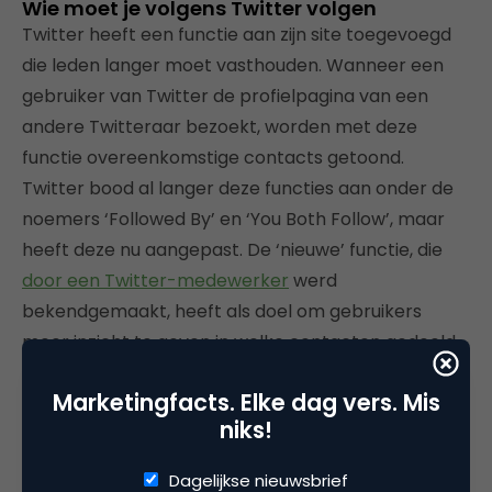
Wie moet je volgens Twitter volgen
Twitter heeft een functie aan zijn site toegevoegd
die leden langer moet vasthouden. Wanneer een
gebruiker van Twitter de profielpagina van een
andere Twitteraar bezoekt, worden met deze
functie overeenkomstige contacts getoond.
Twitter bood al langer deze functies aan onder de
noemers ‘Followed By’ en ‘You Both Follow’, maar
heeft deze nu aangepast. De ‘nieuwe’ functie, die
door een Twitter-medewerker
werd
bekendgemaakt, heeft als doel om gebruikers
meer inzicht te geven in welke contacten gedeeld
worden. En natuurlijk hoopt Twitter dat vooral
Marketingfacts. Elke dag vers. Mis
nieuwe gebruikers via de Connection-feature
niks!
sneller nieuwe contacten aan hun profiel
toevoegen.
Dagelijkse nieuwsbrief