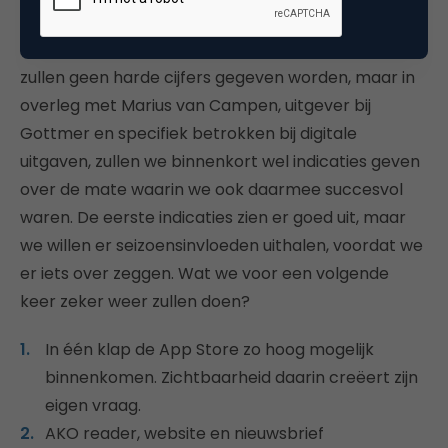
En de hamvraag is natuurlijk, wat het heeft
betekent voor de verkoop in de winkel? Daarover
zullen geen harde cijfers gegeven worden, maar in
overleg met Marius van Campen, uitgever bij
Gottmer en specifiek betrokken bij digitale
uitgaven, zullen we binnenkort wel indicaties geven
over de mate waarin we ook daarmee succesvol
waren. De eerste indicaties zien er goed uit, maar
we willen er seizoensinvloeden uithalen, voordat we
er iets over zeggen. Wat we voor een volgende
keer zeker weer zullen doen?
In één klap de App Store zo hoog mogelijk
binnenkomen. Zichtbaarheid daarin creëert zijn
eigen vraag.
AKO reader, website en nieuwsbrief