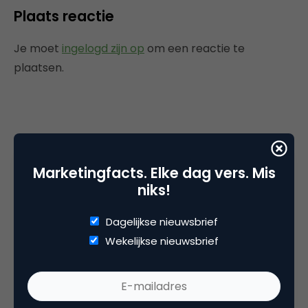
Plaats reactie
Je moet
ingelogd zijn op
om een reactie te
plaatsen.
Gerelateerde artikelen
Marketingfacts. Elke dag vers. Mis
Marketingfacts Zomercheck –
niks!
Durk Bosma
Dagelijkse nieuwsbrief
Wekelijkse nieuwsbrief
Marketingfacts Zomercheck –
Roel Stavorinus