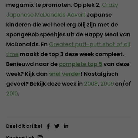
megamix te promoten. Op plek 2,
Crazy
Japanese McDonalds Advert
Japanse
kinderen die wel heel erg blij zijn met de
SpongeBob speeltjes uit de Happy Meal van
McDonalds. En
Greatest putt-putt shot of all
time
maakt de top 3 deze week compleet.
Benieuwd naar de
complete top 5
van deze
week? Kijk dan
snel verder
! Nostalgisch
gevoel? Bekijk deze week in
2008
,
2009
en/of
2010
.
Deel dit artikel
Kopieer link