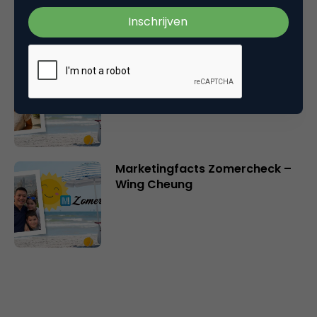
Marketingfacts Zomercheck –
Ine Stultjens
Marketingfacts Zomercheck –
Wing Cheung