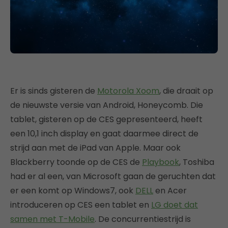
Er is sinds gisteren de
Motorola Xoom
, die draait op
de nieuwste versie van Android, Honeycomb. Die
tablet, gisteren op de CES gepresenteerd, heeft
een 10,1 inch display en gaat daarmee direct de
strijd aan met de iPad van Apple. Maar ook
Blackberry toonde op de CES de
Playbook
, Toshiba
had er al een, van Microsoft gaan de geruchten dat
er een komt op Windows7, ook
DELL
en Acer
introduceren op CES een tablet en
LG doet dat
samen met T-Mobile
. De concurrentiestrijd is