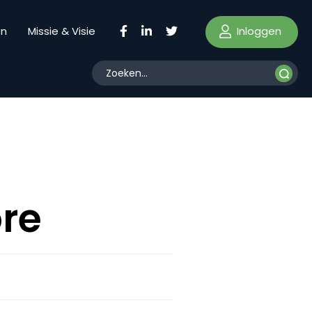
Inloggen
en
Missie & Visie
ore