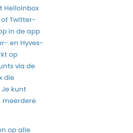
t HelloInbox
of Twitter-
op in de app
er- en Hyves-
rkt op
nts via de
x die
 Je kunt
k meerdere
n op alle