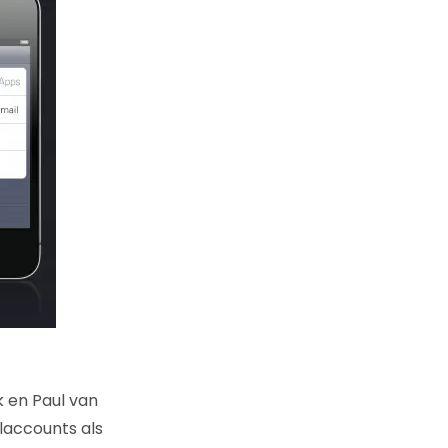
k en Paul van
laccounts als