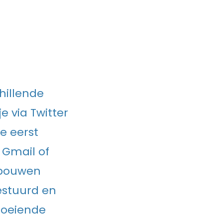
hillende
e via Twitter
je eerst
 Gmail of
e bouwen
estuurd en
roeiende