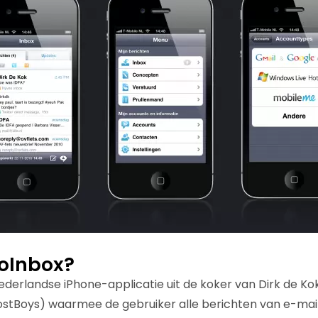
loInbox?
Nederlandse iPhone-applicatie uit de koker van Dirk de Ko
ostBoys) waarmee de gebruiker alle berichten van e-mai