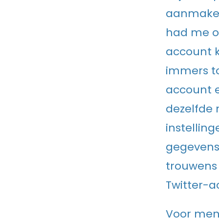
aanmaken 
had me oo
account k
immers to
account e
dezelfde 
instelling
gegevens 
trouwens
Twitter-a
Voor mens