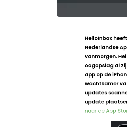
HelloInbox heeft
Nederlandse App
vanmorgen. Hell
oogopslag al zi
app op de iPhone
wachtkamer van 
updates scannen
update plaatsen
naar de App Sto