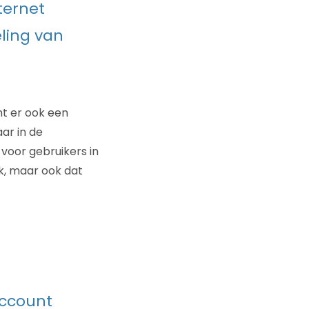
ternet
ling van
mt er ook een
ar in de
voor gebruikers in
k, maar ook dat
account