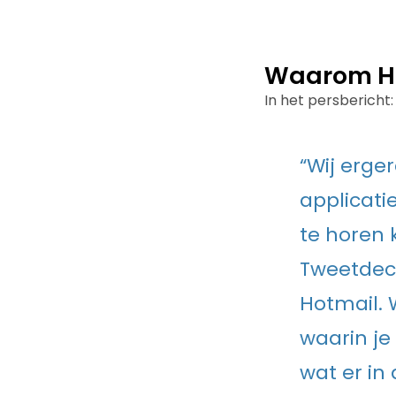
Waarom He
In het persbericht:
“Wij erge
applicatie
te horen k
Tweetdeck
Hotmail. 
waarin je
wat er in