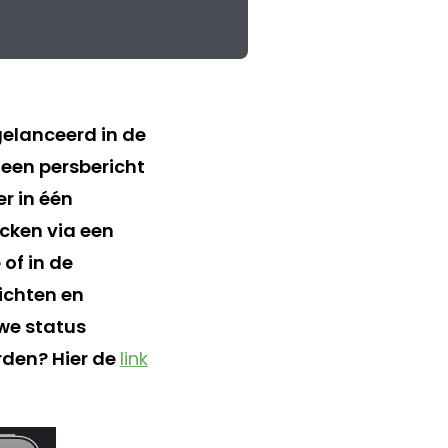
 gelanceerd in de
 een persbericht
r in één
cken via een
of in de
ichten en
uwe status
rden? Hier de
link