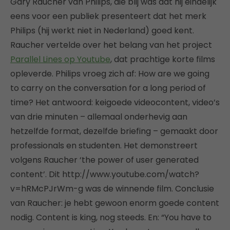
Gary Raucher van Philips, die blij was dat hij eindelijk
eens voor een publiek presenteert dat het merk
Philips (hij werkt niet in Nederland) goed kent.
Raucher vertelde over het belang van het project
Parallel Lines op Youtube
, dat prachtige korte films
opleverde. Philips vroeg zich af: How are we going
to carry on the conversation for a long period of
time? Het antwoord: keigoede videocontent, video’s
van drie minuten – allemaal onderhevig aan
hetzelfde format, dezelfde briefing – gemaakt door
professionals en studenten. Het demonstreert
volgens Raucher ‘the power of user generated
content’. Dit http://www.youtube.com/watch?
v=hRMcPJrWm-g was de winnende film. Conclusie
van Raucher: je hebt gewoon enorm goede content
nodig. Content is king, nog steeds. En: “You have to