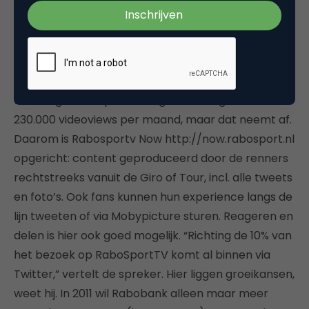
partnerships met externe kanalen, zoals IEX.nl, FD.nl
en Belegger.nl.”
De Rabobank sponsort paardensport, hockey en
wielrennen. Op
RaboSport
komt dat met veel video
tot uiting. Rabo Sport TV is gemiddeld goed voor
230.000 videoviews per maand, maar dat neemt af.
Daarom is Rabosportv Now http://now.rabosport.nl
opgericht: content geproduceerd door de renners
rechtstreeks vanuit de Giro of Tour, incl. alle tweets
en foto’s. Ook fans kunnen hun experience langs de
lijn tweeten of via Mobypicture sturen. Reageren en
delen is hier ook goed mogelijk. “Richting de 10% van
het bezoek op RaboSportTV komt al binnen via
Twitter,” vertelt de spreker. Hier liggen groeikansen,
weet hij. In 2011 wil Rabobank alleen maar meer