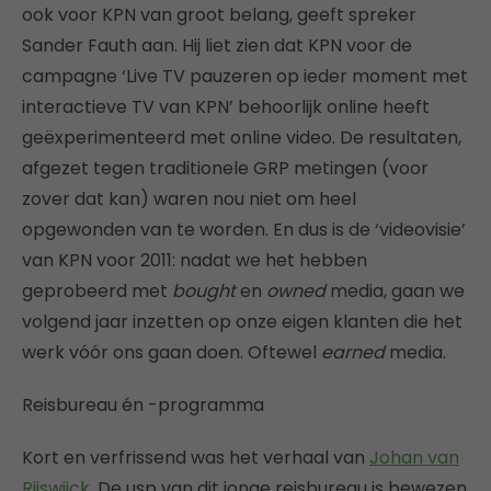
ook voor KPN van groot belang, geeft spreker
Sander Fauth aan. Hij liet zien dat KPN voor de
campagne ‘Live TV pauzeren op ieder moment met
interactieve TV van KPN’ behoorlijk online heeft
geëxperimenteerd met online video. De resultaten,
afgezet tegen traditionele GRP metingen (voor
zover dat kan) waren nou niet om heel
opgewonden van te worden. En dus is de ‘videovisie’
van KPN voor 2011: nadat we het hebben
geprobeerd met
bought
en
owned
media, gaan we
volgend jaar inzetten op onze eigen klanten die het
werk vóór ons gaan doen. Oftewel
earned
media.
Reisbureau én -programma
Kort en verfrissend was het verhaal van
Johan van
Rijswijck
. De usp van dit jonge reisbureau is bewezen