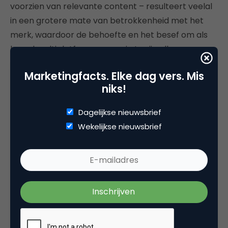
voorzien van relevante content – resulteert veelal
in een grotere mate van betrokkenheid met het
merk, waardoor de behoefte en het besef om als
brand multiplatform aanwezig te zijn alleen maar
zal toenemen. Ook op directieniveau.
Marketingfacts. Elke dag vers. Mis
niks!
Dagelijkse nieuwsbrief
Deel dit artikel
Wekelijkse nieuwsbrief
Kopieer link
Ronald ter Voert
ADVISOR | MODERATOR | EXPERT in
the field of (digital) media, marcom,