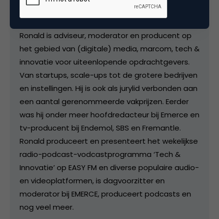
tech & innovation | Owner of RTV
MEDIA. bij
RTV MEDIA.
Ronald is adviseur, moderator en producent op
het gebied van (digitale) media, marcom, tech &
innovatie voor uiteenlopende opdrachtgevers.
Van startups, scale-ups tot de grotere bedrijven
en instellingen. Hij is ook als jurylid verbonden aan
een aantal gerenommeerde vakprijzen. Eerder
was hij onder meer hoofdredacteur bij Emerce en
tv-producent bij Endemol, SBS en Fremantle.
Ronald produceert en presenteert het wekelijkse
radio-podcast-vodcastprogramma ‘Tech &
Innovatie’ op EASY FM en diverse populaire audio-
en videoplatformen, is dagvoorzitter en
moderator bij EMERCE, produceert podcasts en
nog veel meer.