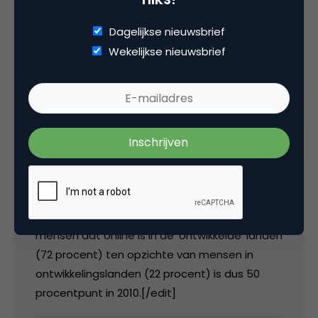
onderscheid werd gemaakt tussen prepaid en
postpaid of hoe heet dat in telco-termen. Zal
Dagelijkse nieuwsbrief
eens een navragen.
Wekelijkse nieuwsbrief
20 oktober 2010 om 05:08
Rik van Kessel
[edit]Het verschil tussen het percentage
mensen dat online is in de ‘ontwikkelde’ landen
(72 procent) ten opzichte van mensen in
ontwikkelingslanden (22 procent) is dus 50
procentpunt in 2010.[/edit]