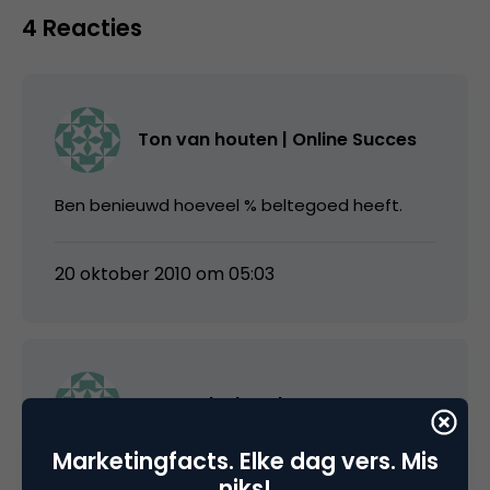
4 Reacties
Ton van houten | Online Succes
Ben benieuwd hoeveel % beltegoed heeft.
20 oktober 2010 om 05:03
mgvandenbroek
Marketingfacts. Elke dag vers. Mis
@ Ton: Goede vraag. Ik geloof niet dat er
niks!