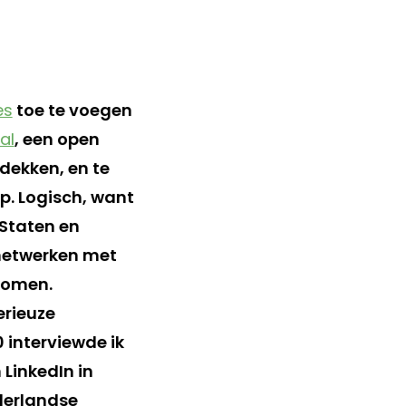
es
toe te voegen
al
, een open
dekken, en te
p. Logisch, want
 Staten en
 netwerken met
komen.
erieuze
 interviewde ik
 LinkedIn in
derlandse