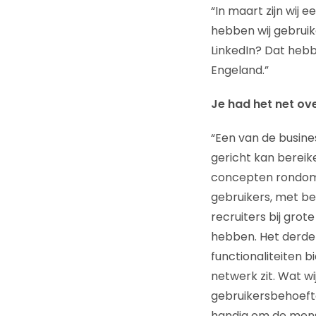
“In maart zijn wij 
hebben wij gebruike
LinkedIn? Dat hebb
Engeland.”
Je had het net ov
“Een van de busine
gericht kan bereik
concepten rondom g
gebruikers, met be
recruiters bij grot
hebben. Het derde 
functionaliteiten 
netwerk zit. Wat w
gebruikersbehoefte
handig om de mense