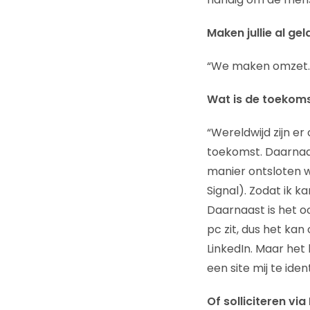
Maken jullie al ge
“We maken omzet. W
Wat is de toekoms
“Wereldwijd zijn er
toekomst. Daarnaas
manier ontsloten wo
Signal). Zodat ik k
Daarnaast is het oo
pc zit, dus het kan
LinkedIn. Maar het
een site mij te ide
Of solliciteren vi