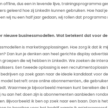
een offline, dus een in levende lijve, trainingsprogramma ge
rs geleerd hoe zij LinkedIn kunnen gebruiken. Hoe haal je
en wij nu een half jaar gedaan, wij rollen dat programma 
er nieuwe businessmodellen. Wat betekent dat voor d
ssmodellen is marketingoplossingen. Hoe zorg ik dat ik m
en? Dan kun je denken aan heel gerichte display advertis
roepen die wij hebben in LinkedIn. We zoeken de intera
slissers. Een tweede oplossing is een recruitmentoplossin
e bedrijven op zoek gaan naar de ideale kandidaat voor de 
model betreft onze online abonnementen., die gebruiker
biedt. Waarmee je bijvoorbeeld mensen kunt bereiken die b
ij nu aan het doen zijn is abonnementen aanbieden rondo
n. Bijvoorbeeld: ik ben op zoek naar een baan. Dan is het
n te bereiken voor het bedrijf waarin ik geïnteresseerd 