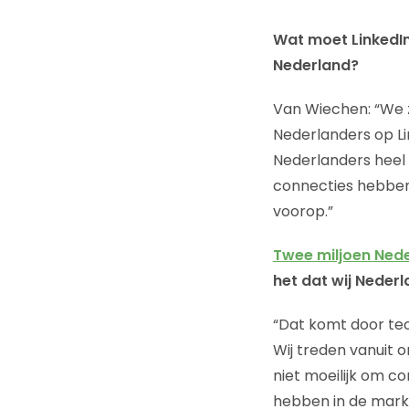
Wat moet LinkedIn,
Nederland?
Van Wiechen: “We z
Nederlanders op Lin
Nederlanders heel e
connecties hebben
voorop.”
Twee miljoen Nede
het dat wij Nederl
“Dat komt door tec
Wij treden vanuit o
niet moeilijk om co
hebben in de markt