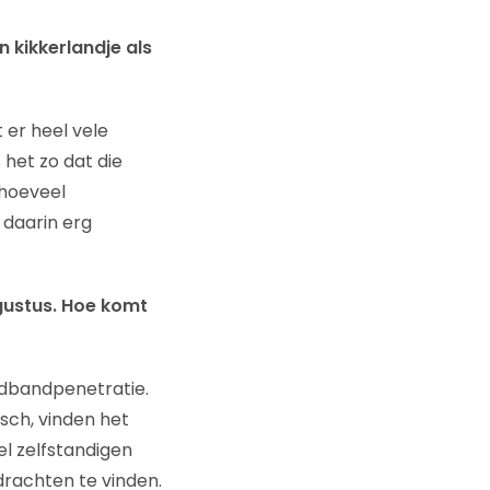
n kikkerlandje als
 er heel vele
 het zo dat die
 hoeveel
 daarin erg
ugustus. Hoe komt
edbandpenetratie.
isch, vinden het
el zelfstandigen
rachten te vinden.