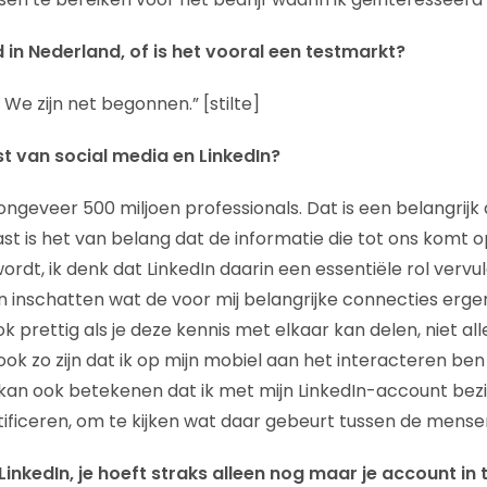
ld in Nederland, of is het vooral een testmarkt?
e zijn net begonnen.” [stilte]
t van social media en LinkedIn?
 ongeveer 500 miljoen professionals. Dat is een belangrijk 
t is het van belang dat de informatie die tot ons komt 
rdt, ik denk dat LinkedIn daarin een essentiële rol vervul
an inschatten wat de voor mij belangrijke connecties erge
k prettig als je deze kennis met elkaar kan delen, niet alle
 ook zo zijn dat ik op mijn mobiel aan het interacteren ben
 kan ook betekenen dat ik met mijn LinkedIn-account bez
ntificeren, om te kijken wat daar gebeurt tussen de mense
a LinkedIn, je hoeft straks alleen nog maar je account in