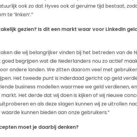
tuurlijk ook zo dat Hyves ook al geruime tijd bestaat, zo
 te ‘linken’.”
akelijk gezien? Is dit een markt waar voor LinkedIn gel
 zaken die wij belangrijker vinden bij het betreden van de
rst goed begrijpen wat die Nederlanders nou zo actief maa
voor andere landen. We zitten daarom veel met gebruiker
ijpen. Het tweede punt is inderdaad gericht op geld ver
illende business modellen waarmee we geld verdienen, e
markt. Het derde dat wij doen is kijken of wij nieuwe con
uitproberen en als deze slagen kunnen wij ze uitrollen na
 waarde kunnen bieden aan onze gebruikers.”
cepten moet je daarbij denken?