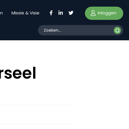
Inloggen
en
Missie & Visie
rseel