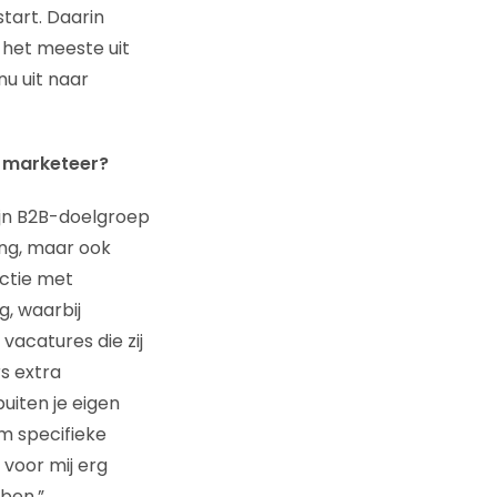
start. Daarin
 het meeste uit
nu uit naar
e marketeer?
ijn B2B-doelgroep
ing, maar ook
ctie met
g, waarbij
vacatures die zij
s extra
uiten je eigen
m specifieke
 voor mij erg
ben.”