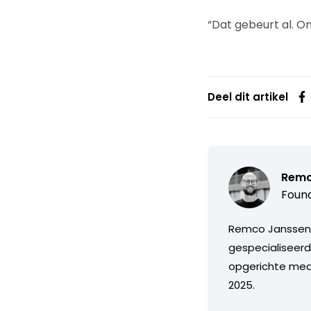
“Dat gebeurt al. On
Deel dit artikel
Remc
Found
Remco Janssen i
gespecialiseerd 
opgerichte medi
2025.