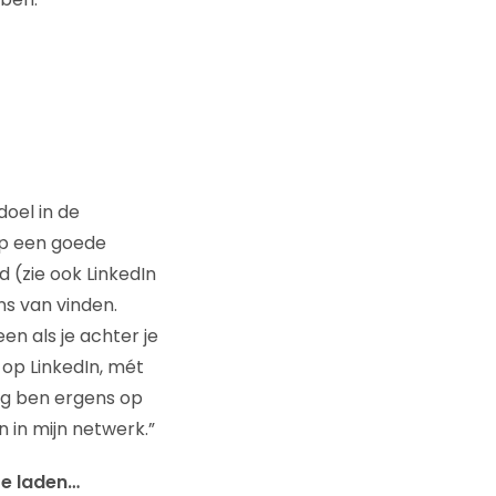
doel in de
op een goede
d (zie ook LinkedIn
ns van vinden.
en als je achter je
 op LinkedIn, mét
ig ben ergens op
n in mijn netwerk.”
 te laden…