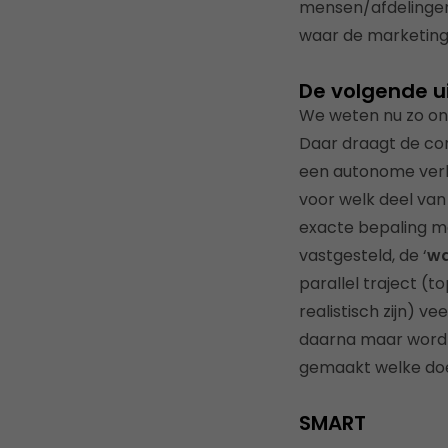
mensen/afdelingen 
waar de marketing
De volgende u
We weten nu zo ong
Daar draagt de con
een autonome verko
voor welk deel van
exacte bepaling m
vastgesteld, de ‘
wa
parallel traject 
realistisch zijn) v
daarna maar wordt
gemaakt welke doels
SMART