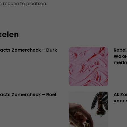
 reactie te plaatsen.
kelen
facts Zomercheck – Durk
Rebel
Wake-
merk
acts Zomercheck – Roel
AI: Z
voor 