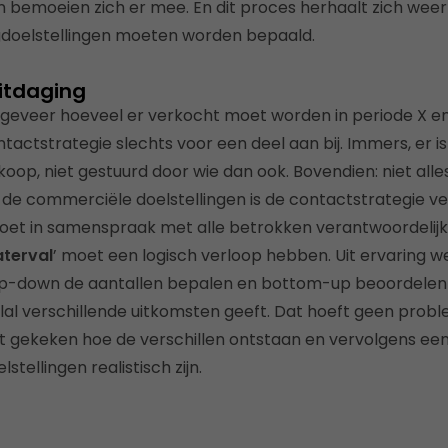
bemoeien zich er mee. En dit proces herhaalt zich weer
doelstellingen moeten worden bepaald.
itdaging
eveer hoeveel er verkocht moet worden in periode X en 
tactstrategie slechts voor een deel aan bij. Immers, er i
op, niet gestuurd door wie dan ook. Bovendien: niet alles
 de commerciële doelstellingen is de contactstrategie v
oet in samenspraak met alle betrokken verantwoordelij
terval
’ moet een logisch verloop hebben. Uit ervaring we
(top-down de aantallen bepalen en bottom-up beoordelen
eelal verschillende uitkomsten geeft. Dat hoeft geen problee
 gekeken hoe de verschillen ontstaan en vervolgens ee
tellingen realistisch zijn.