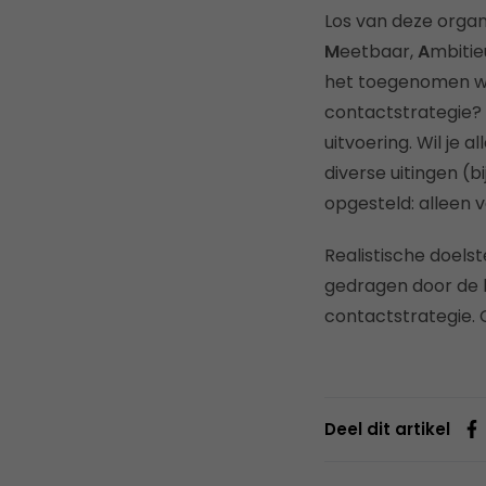
Los van deze organ
M
eetbaar,
A
mbitie
het toegenomen win
contactstrategie? 
uitvoering. Wil je 
diverse uitingen (
opgesteld: alleen 
Realistische doelst
gedragen door de 
contactstrategie.
Deel dit artikel