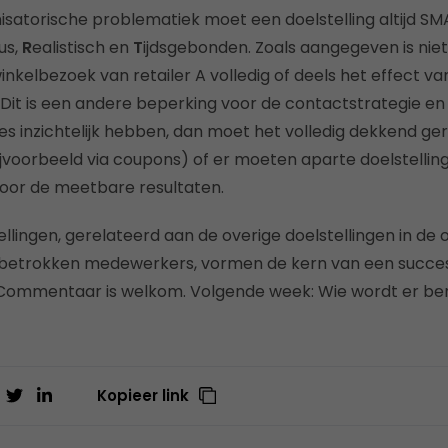
isatorische problematiek moet een doelstelling altijd SMA
us,
R
ealistisch en
T
ijdsgebonden. Zoals aangegeven is niet
kelbezoek van retailer A volledig of deels het effect v
Dit is een andere beperking voor de contactstrategie e
alles inzichtelijk hebben, dan moet het volledig dekkend ger
bijvoorbeeld via coupons) of er moeten aparte doelstelli
voor de meetbare resultaten.
ellingen, gerelateerd aan de overige doelstellingen in de 
betrokken medewerkers, vormen de kern van een succes
 Commentaar is welkom. Volgende week: Wie wordt er b
Kopieer link