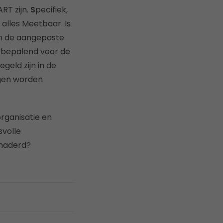
RT zijn.
S
pecifiek,
 alles Meetbaar. Is
an de aangepaste
n bepalend voor de
egeld zijn in de
ngen worden
organisatie en
volle
enaderd?