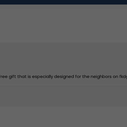
usiness
,
online advertising
,
online pr & branding
,
social me
 free gift that is especially designed for the neighbors on 