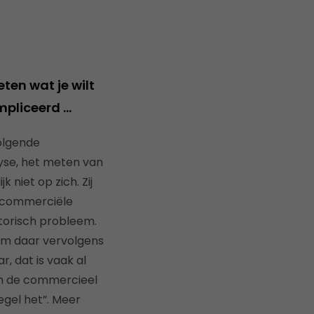
ten wat je wilt
mpliceerd …
olgende
yse, het meten van
 niet op zich. Zij
e commerciële
atorisch probleem.
 om daar vervolgens
r, dat is vaak al
aan de commercieel
egel het”. Meer