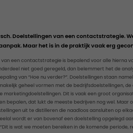
gisch. Doelstellingen van een contactstrategie. We
aanpak. Maar het is in de praktijk vaak erg geco
van een contactstrategie is bepalend voor alle hierna v
onderdeel niet goed geregeld, dan belemmert het de anal
paling van “Hoe nu verder?”. Doelstellingen staan namelijk
akelijk geheel vormen met de bedrijfsdoelstellingen, d
de marketingdoelstellingen. Dit is vaak een groot organis
ngen bepalen, dat lukt de meeste bedrijven nog wel. Maar
llingen uit te distilleren die naadloos aansluiten op elkaa
 Veelal wordt er van bovenaf een doelstelling opgelegd 
 “Dit is wat we moeten bereiken in de komende periode, r