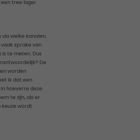
 een tree lager
via welke kanalen.
s vaak sprake van
 is te meten. Dus
erantwoordelijk? De
ken worden
et ik dat een
 in hoeverre deze
m te zijn, als er
n keuze wordt